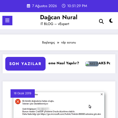
İçeriğe
7 Ağustos 2026
10:51:29 PM
atla
Dağcan Nural
IT BLOG – vExpert
Başlangıç
rdp sorunu
GPO Yedekleme Nasıl Yapılır?
AKS Pod Otomatik
SON YAZILAR
18 Ocak 2019