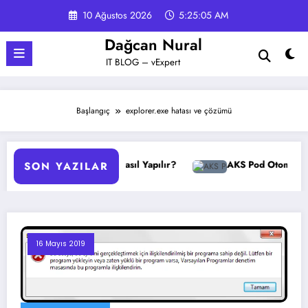
İçeriğe
10 Ağustos 2026
5:25:06 AM
atla
Dağcan Nural
IT BLOG – vExpert
Başlangıç
explorer.exe hatası ve çözümü
GPO Yedekleme Nasıl Yapılır?
AKS Pod Otomatik Ölçekl
SON YAZILAR
16 Mayıs 2019