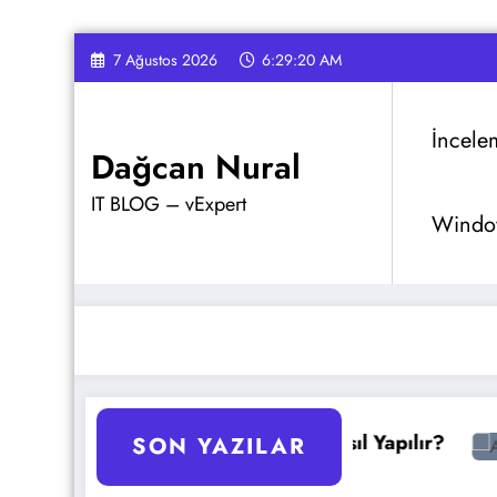
İçeriğe
7 Ağustos 2026
6:29:21 AM
atla
İncele
Dağcan Nural
IT BLOG – vExpert
Window
tajlar
GPO Yedekleme Nasıl Yapılır?
AKS Pod O
SON YAZILAR