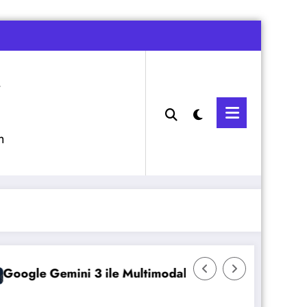
m
ni 3 ile Multimodal Yapay Zeka
Veeam Backup &