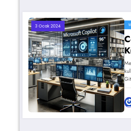
W
3 Ocak 2024
C
K
Me
ku
Gi