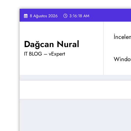
İçeriğe
8 Ağustos 2026
3:16:19 AM
atla
İncele
Dağcan Nural
IT BLOG – vExpert
Window