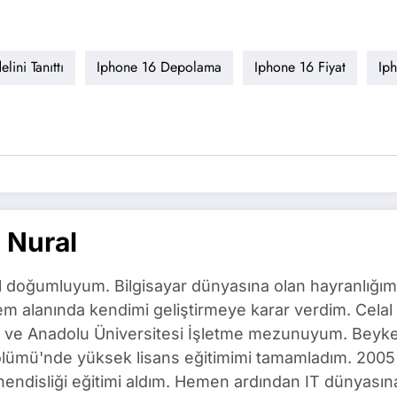
ini Tanıttı
Iphone 16 Depolama
Iphone 16 Fiyat
Iph
 Nural
l doğumluyum. Bilgisayar dünyasına olan hayranlığım
m alanında kendimi geliştirmeye karar verdim. Celal 
ı ve Anadolu Üniversitesi İşletme mezunuyum. Beyken
ölümü'nde yüksek lisans eğitimimi tamamladım. 2005 
ndisliği eğitimi aldım. Hemen ardından IT dünyasına 