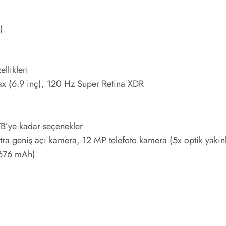
)
)
)
llikleri
x (6.9 inç), 120 Hz Super Retina XDR
’ye kadar seçenekler
geniş açı kamera, 12 MP telefoto kamera (5x optik yakınla
4676 mAh)