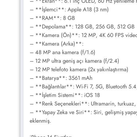
– **Ekran**: 6.1 inç OLED, 60 Hz yenileme hı
– **İşlemci**: Apple A18 (3 nm)
– **RAM**: 8 GB
– **Depolama**: 128 GB, 256 GB, 512 GB
– **Kamera (Ön)**: 12 MP, 4K 60 FPS video
– **Kamera (Arka)**:
– 48 MP ana kamera (f/1.6)
– 12 MP ultra geniş açı kamera (f/2.4)
– 12 MP telefoto kamera (2x yakınlaştırma)
– **Batarya**: 3561 mAh
– **Bağlantılar**: Wi-Fi 7, 5G, Bluetooth 5.
– **İşletim Sistemi**: iOS 18
– **Renk Seçenekleri**: Ultramarin, turkuaz,
– **Yapay Zeka ve Siri**: Siri, gelişmiş yapay z
eklenmiş.