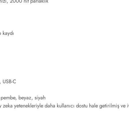
zı, 2000 nit parlaklık
 kaydı
4, USB-C
 pembe, beyaz, siyah
eka yetenekleriyle daha kullanıcı dostu hale getirilmiş ve iO