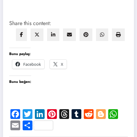
Share this content:
Bunu paylaş:
Facebook
X
Bunu beğen:
Facebook
Twitter
LinkedIn
Pinterest
Threads
Tumblr
Reddit
Blogge
Wha
Email
Share