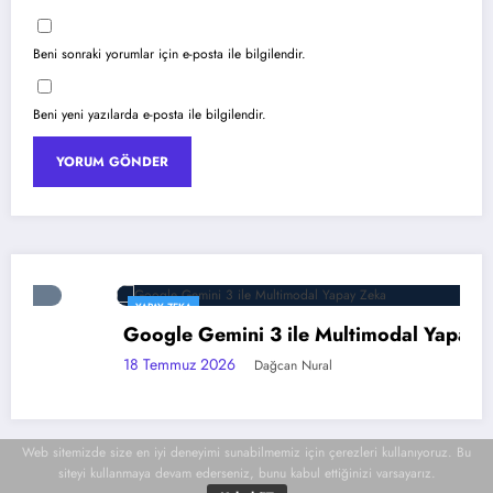
Beni sonraki yorumlar için e-posta ile bilgilendir.
Beni yeni yazılarda e-posta ile bilgilendir.
VEEAM
ini 3 ile Multimodal Yapay Zeka
Veeam Backup
ve Anında K
6
Dağcan Nural
16 Temmuz 2026
Web sitemizde size en iyi deneyimi sunabilmemiz için çerezleri kullanıyoruz. Bu
siteyi kullanmaya devam ederseniz, bunu kabul ettiğinizi varsayarız.