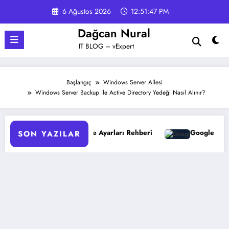
İçeriğe
6 Ağustos 2026
12:51:48 PM
atla
Dağcan Nural
IT BLOG – vExpert
Başlangıç
Windows Server Ailesi
Windows Server Backup ile Active Directory Yedeği Nasıl Alınır?
arı Rehberi
Google Gemini 3 ile Multimodal Yapay Zeka
SON YAZILAR