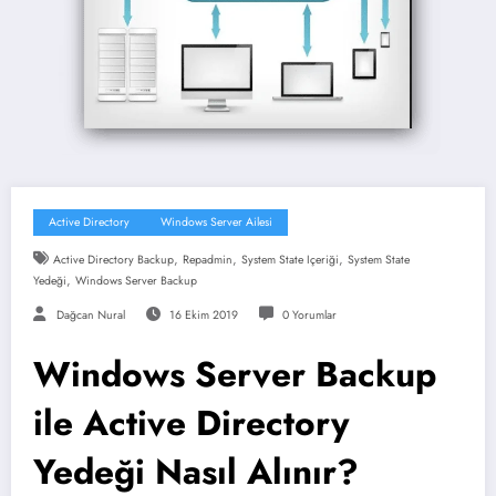
Active Directory
Windows Server Ailesi
,
,
,
Active Directory Backup
Repadmin
System State Içeriği
System State
,
Yedeği
Windows Server Backup
Dağcan Nural
16 Ekim 2019
0 Yorumlar
Windows Server Backup
ile Active Directory
Yedeği Nasıl Alınır?