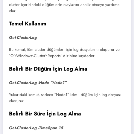
cluster içerisindeki düğümlerin olaylarını analiz etmeye yardımcı
olur.
Temel Kullanım
Get-ClusterLog
Bu komut, tüm cluster düğümleri için log dosyalarını oluşturur ve
`C:\Windows\Cluster\Reports` dizinine kaydeder.
Belirli Bir Düğüm İçin Log Alma
Get-ClusterLog -Node “Node1”
Yukarıdaki komut, sadece “Node1” isimli düğüm için log dosyası
oluşturur.
Belirli Bir Süre İçin Log Alma
Get-ClusterLog -TimeSpan 15