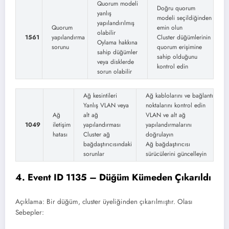
Quorum modeli
Doğru quorum
yanlış
modeli seçildiğinden
yapılandırılmış
Quorum
emin olun
olabilir
1561
yapılandırma
Cluster düğümlerinin
Oylama hakkına
sorunu
quorum erişimine
sahip düğümler
sahip olduğunu
veya disklerde
kontrol edin
sorun olabilir
Ağ kesintileri
Ağ kablolarını ve bağlantı
Yanlış VLAN veya
noktalarını kontrol edin
Ağ
alt ağ
VLAN ve alt ağ
1049
iletişim
yapılandırması
yapılandırmalarını
hatası
Cluster ağ
doğrulayın
bağdaştırıcısındaki
Ağ bağdaştırıcısı
sorunlar
sürücülerini güncelleyin
4. Event ID 1135 – Düğüm Kümeden Çıkarıldı
Açıklama: Bir düğüm, cluster üyeliğinden çıkarılmıştır. Olası
Sebepler: