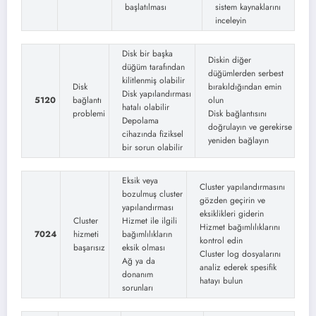
başlatılması
sistem kaynaklarını
inceleyin
Disk bir başka
Diskin diğer
düğüm tarafından
düğümlerden serbest
kilitlenmiş olabilir
Disk
bırakıldığından emin
Disk yapılandırması
5120
bağlantı
olun
hatalı olabilir
problemi
Disk bağlantısını
Depolama
doğrulayın ve gerekirse
cihazında fiziksel
yeniden bağlayın
bir sorun olabilir
Eksik veya
Cluster yapılandırmasını
bozulmuş cluster
gözden geçirin ve
yapılandırması
eksiklikleri giderin
Cluster
Hizmet ile ilgili
Hizmet bağımlılıklarını
7024
hizmeti
bağımlılıkların
kontrol edin
başarısız
eksik olması
Cluster log dosyalarını
Ağ ya da
analiz ederek spesifik
donanım
hatayı bulun
sorunları