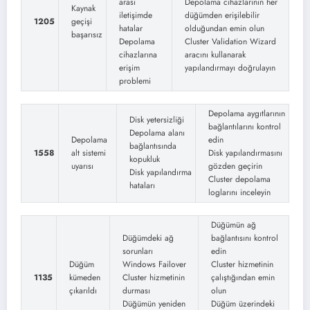
arası
Depolama cihazlarının her
Kaynak
iletişimde
düğümden erişilebilir
1205
geçişi
hatalar
olduğundan emin olun
başarısız
Depolama
Cluster Validation Wizard
cihazlarına
aracını kullanarak
erişim
yapılandırmayı doğrulayın
problemi
Depolama aygıtlarının
Disk yetersizliği
bağlantılarını kontrol
Depolama alanı
Depolama
edin
bağlantısında
1558
alt sistemi
Disk yapılandırmasını
kopukluk
uyarısı
gözden geçirin
Disk yapılandırma
Cluster depolama
hataları
loglarını inceleyin
Düğümün ağ
Düğümdeki ağ
bağlantısını kontrol
sorunları
edin
Düğüm
Windows Failover
Cluster hizmetinin
1135
kümeden
Cluster hizmetinin
çalıştığından emin
çıkarıldı
durması
olun
Düğümün yeniden
Düğüm üzerindeki