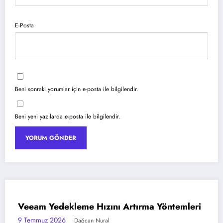
E-Posta
Beni sonraki yorumlar için e-posta ile bilgilendir.
Beni yeni yazılarda e-posta ile bilgilendir.
Azure Blob Storage ile Statik Web Sitesi
AZURE
Barındırma