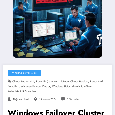
Windows Server Ailesi
,
,
,
Cluster Log Analizi
Event ID Çözümleri
Failover Cluster Hataları
PowerShell
,
,
,
Komutları
Windows Failover Cluster
Windows Sistem Yönetimi
Yüksek
Kullanılabilirlik Sorunları
Dağcan Nural
19 Kasım 2024
0 Yorumlar
Windows Failover Cluster