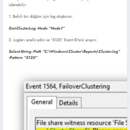
izlenebilir:
1. Belirli bir düğüm için log oluşturun:
Get-ClusterLog -Node “Node1”
2. Logları analiz edin ve “5120” Event ID’sini arayın:
Select-String -Path “C:\Windows\Cluster\Reports\Cluster.log”
-Pattern “5120”