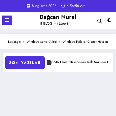
İçeriğe
8 Ağustos 2026
6:56:57 AM
atla
Dağcan Nural
IT BLOG – vExpert
Başlangıç
Windows Server Ailesi
Windows Failover Cluster Hataları
isconnected’ Sorunu Çözümü
HPE ProLiant Sunucularda UEFI
SON YAZILAR