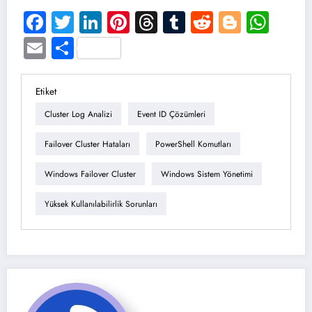
Facebook
Twitter
LinkedIn
Pinterest
Threads
Tumblr
Reddit
Blogge
Wha
Email
Share
Etiket
Cluster Log Analizi
Event ID Çözümleri
Failover Cluster Hataları
PowerShell Komutları
Windows Failover Cluster
Windows Sistem Yönetimi
Yüksek Kullanılabilirlik Sorunları