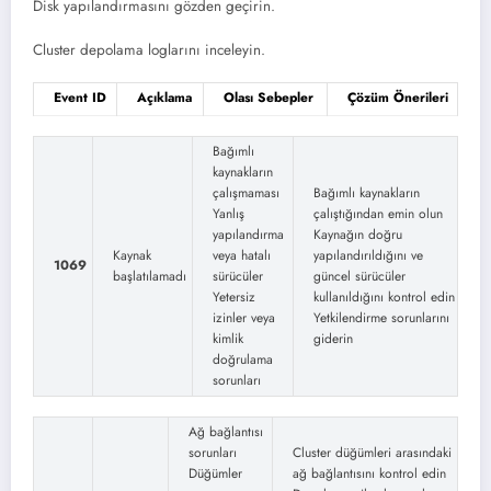
Disk yapılandırmasını gözden geçirin.
Cluster depolama loglarını inceleyin.
Event ID
Açıklama
Olası Sebepler
Çözüm Önerileri
Bağımlı
kaynakların
çalışmaması
Bağımlı kaynakların
Yanlış
çalıştığından emin olun
yapılandırma
Kaynağın doğru
Kaynak
veya hatalı
yapılandırıldığını ve
1069
başlatılamadı
sürücüler
güncel sürücüler
Yetersiz
kullanıldığını kontrol edin
izinler veya
Yetkilendirme sorunlarını
kimlik
giderin
doğrulama
sorunları
Ağ bağlantısı
sorunları
Cluster düğümleri arasındaki
Düğümler
ağ bağlantısını kontrol edin