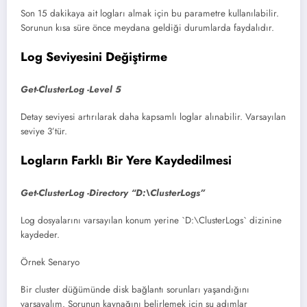
Son 15 dakikaya ait logları almak için bu parametre kullanılabilir.
Sorunun kısa süre önce meydana geldiği durumlarda faydalıdır.
Log Seviyesini Değiştirme
Get-ClusterLog -Level 5
Detay seviyesi artırılarak daha kapsamlı loglar alınabilir. Varsayılan
seviye 3’tür.
Logların Farklı Bir Yere Kaydedilmesi
Get-ClusterLog -Directory “D:\ClusterLogs”
Log dosyalarını varsayılan konum yerine `D:\ClusterLogs` dizinine
kaydeder.
Örnek Senaryo
Bir cluster düğümünde disk bağlantı sorunları yaşandığını
varsayalım. Sorunun kaynağını belirlemek için şu adımlar