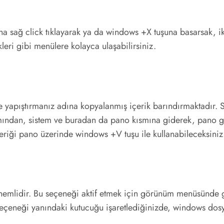
sağ click tıklayarak ya da windows +X tuşuna basarsak, ikin
leri gibi menülere kolayca ulaşabilirsiniz.
e yapıştırmanız adına kopyalanmış içerik barındırmaktadır. S
ısmından, sistem ve buradan da pano kısmına giderek, pano ge
çeriği pano üzerinde windows +V tuşu ile kullanabileceksiniz
nemlidir. Bu seçeneği aktif etmek için görünüm menüsünde 
ı seçeneği yanındaki kutucuğu işaretlediğinizde, windows dosya