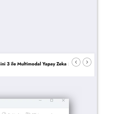
ay Zeka
Veeam Backup & Replication: İmmutabil