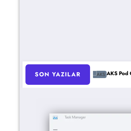
l Yapılır?
AKS Pod Otomatik Ölçeklendirme A
SON YAZILAR