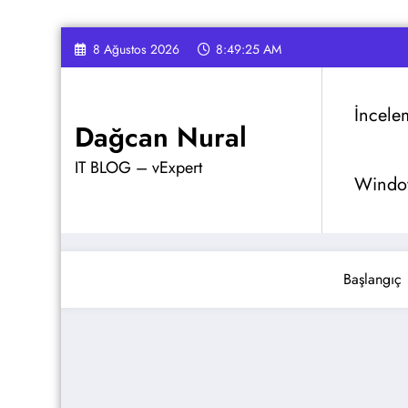
İçeriğe
8 Ağustos 2026
8:49:26 AM
atla
İncele
Dağcan Nural
IT BLOG – vExpert
Window
Başlangıç