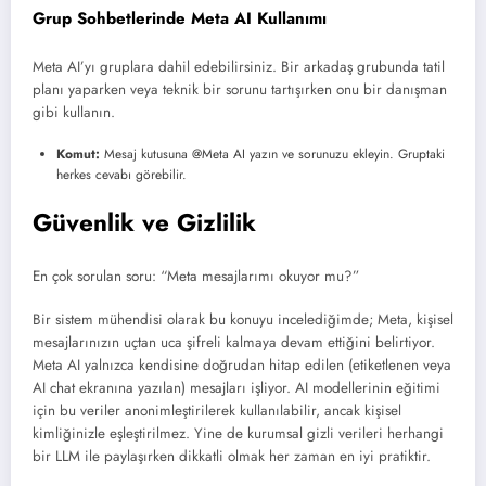
Grup Sohbetlerinde Meta AI Kullanımı
Meta AI’yı gruplara dahil edebilirsiniz. Bir arkadaş grubunda tatil
planı yaparken veya teknik bir sorunu tartışırken onu bir danışman
gibi kullanın.
Komut:
Mesaj kutusuna @Meta AI yazın ve sorunuzu ekleyin. Gruptaki
herkes cevabı görebilir.
Güvenlik ve Gizlilik
En çok sorulan soru: “Meta mesajlarımı okuyor mu?”
Bir sistem mühendisi olarak bu konuyu incelediğimde; Meta, kişisel
mesajlarınızın uçtan uca şifreli kalmaya devam ettiğini belirtiyor.
Meta AI yalnızca kendisine doğrudan hitap edilen (etiketlenen veya
AI chat ekranına yazılan) mesajları işliyor. AI modellerinin eğitimi
için bu veriler anonimleştirilerek kullanılabilir, ancak kişisel
kimliğinizle eşleştirilmez. Yine de kurumsal gizli verileri herhangi
bir LLM ile paylaşırken dikkatli olmak her zaman en iyi pratiktir.