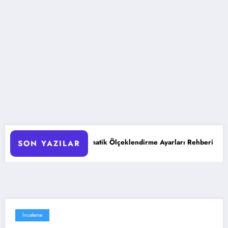
d Otomatik Ölçeklendirme Ayarları Rehberi
Google Gemini
SON YAZILAR
İnceleme