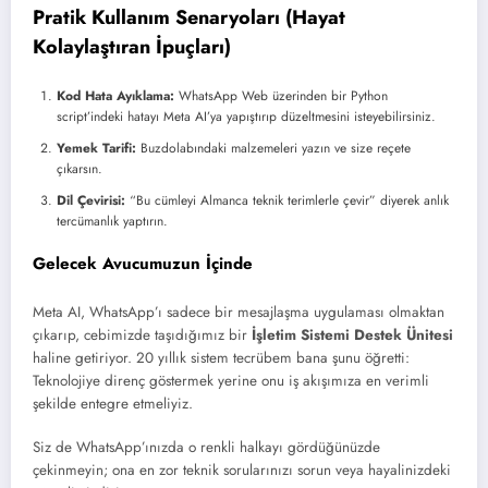
Pratik Kullanım Senaryoları (Hayat
Kolaylaştıran İpuçları)
Kod Hata Ayıklama:
WhatsApp Web üzerinden bir Python
script’indeki hatayı Meta AI’ya yapıştırıp düzeltmesini isteyebilirsiniz.
Yemek Tarifi:
Buzdolabındaki malzemeleri yazın ve size reçete
çıkarsın.
Dil Çevirisi:
“Bu cümleyi Almanca teknik terimlerle çevir” diyerek anlık
tercümanlık yaptırın.
Gelecek Avucumuzun İçinde
Meta AI, WhatsApp’ı sadece bir mesajlaşma uygulaması olmaktan
çıkarıp, cebimizde taşıdığımız bir
İşletim Sistemi Destek Ünitesi
haline getiriyor. 20 yıllık sistem tecrübem bana şunu öğretti:
Teknolojiye direnç göstermek yerine onu iş akışımıza en verimli
şekilde entegre etmeliyiz.
Siz de WhatsApp’ınızda o renkli halkayı gördüğünüzde
çekinmeyin; ona en zor teknik sorularınızı sorun veya hayalinizdeki