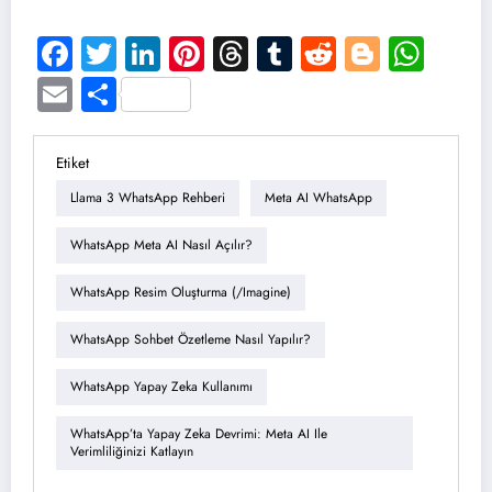
Facebook
Twitter
LinkedIn
Pinterest
Threads
Tumblr
Reddit
Blogge
Wha
Email
Share
Etiket
Llama 3 WhatsApp Rehberi
Meta AI WhatsApp
WhatsApp Meta AI Nasıl Açılır?
WhatsApp Resim Oluşturma (/imagine)
WhatsApp Sohbet Özetleme Nasıl Yapılır?
WhatsApp Yapay Zeka Kullanımı
WhatsApp’ta Yapay Zeka Devrimi: Meta AI Ile
Verimliliğinizi Katlayın