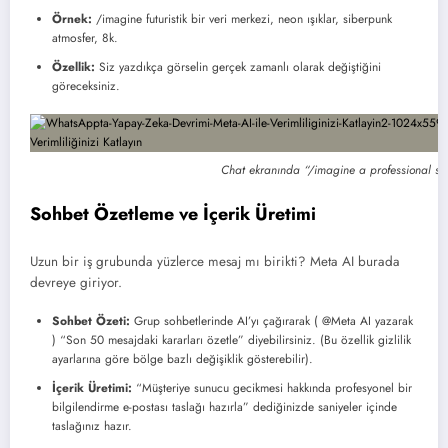
Örnek:
/imagine futuristik bir veri merkezi, neon ışıklar, siberpunk
atmosfer, 8k.
Özellik:
Siz yazdıkça görselin gerçek zamanlı olarak değiştiğini
göreceksiniz.
Chat ekranında “/imagine a professional se
Sohbet Özetleme ve İçerik Üretimi
Uzun bir iş grubunda yüzlerce mesaj mı birikti? Meta AI burada
devreye giriyor.
Sohbet Özeti:
Grup sohbetlerinde AI’yı çağırarak ( @Meta AI yazarak
) “Son 50 mesajdaki kararları özetle” diyebilirsiniz. (Bu özellik gizlilik
ayarlarına göre bölge bazlı değişiklik gösterebilir).
İçerik Üretimi:
“Müşteriye sunucu gecikmesi hakkında profesyonel bir
bilgilendirme e-postası taslağı hazırla” dediğinizde saniyeler içinde
taslağınız hazır.