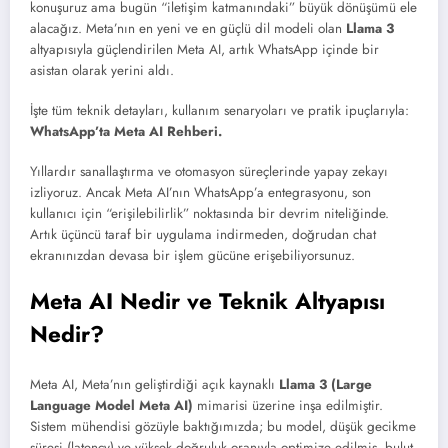
konuşuruz ama bugün “iletişim katmanındaki” büyük dönüşümü ele
alacağız. Meta’nın en yeni ve en güçlü dil modeli olan
Llama 3
altyapısıyla güçlendirilen Meta AI, artık WhatsApp içinde bir
asistan olarak yerini aldı.
İşte tüm teknik detayları, kullanım senaryoları ve pratik ipuçlarıyla:
WhatsApp’ta Meta AI Rehberi.
Yıllardır sanallaştırma ve otomasyon süreçlerinde yapay zekayı
izliyoruz. Ancak Meta AI’nın WhatsApp’a entegrasyonu, son
kullanıcı için “erişilebilirlik” noktasında bir devrim niteliğinde.
Artık üçüncü taraf bir uygulama indirmeden, doğrudan chat
ekranınızdan devasa bir işlem gücüne erişebiliyorsunuz.
Meta AI Nedir ve Teknik Altyapısı
Nedir?
Meta AI, Meta’nın geliştirdiği açık kaynaklı
Llama 3 (Large
Language Model Meta AI)
mimarisi üzerine inşa edilmiştir.
Sistem mühendisi gözüyle baktığımızda; bu model, düşük gecikme
süresi (latency) ve yüksek doğruluk oranıyla optimize edilmiş, bulut