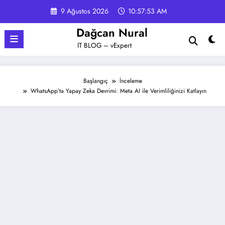
İçeriğe
9 Ağustos 2026
10:57:54 AM
atla
Dağcan Nural
IT BLOG – vExpert
Başlangıç
İnceleme
WhatsApp’ta Yapay Zeka Devrimi: Meta AI ile Verimliliğinizi Katlayın