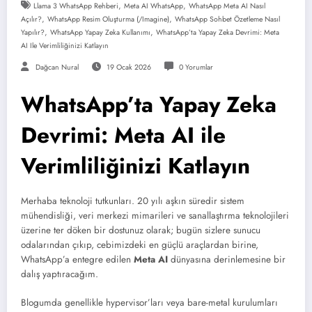
,
,
Llama 3 WhatsApp Rehberi
Meta AI WhatsApp
WhatsApp Meta AI Nasıl
,
,
Açılır?
WhatsApp Resim Oluşturma (/imagine)
WhatsApp Sohbet Özetleme Nasıl
,
,
Yapılır?
WhatsApp Yapay Zeka Kullanımı
WhatsApp’ta Yapay Zeka Devrimi: Meta
AI Ile Verimliliğinizi Katlayın
Dağcan Nural
19 Ocak 2026
0 Yorumlar
WhatsApp’ta Yapay Zeka
Devrimi: Meta AI ile
Verimliliğinizi Katlayın
Merhaba teknoloji tutkunları. 20 yılı aşkın süredir sistem
mühendisliği, veri merkezi mimarileri ve sanallaştırma teknolojileri
üzerine ter döken bir dostunuz olarak; bugün sizlere sunucu
odalarından çıkıp, cebimizdeki en güçlü araçlardan birine,
WhatsApp’a entegre edilen
Meta AI
dünyasına derinlemesine bir
dalış yaptıracağım.
Blogumda genellikle hypervisor’ları veya bare-metal kurulumları