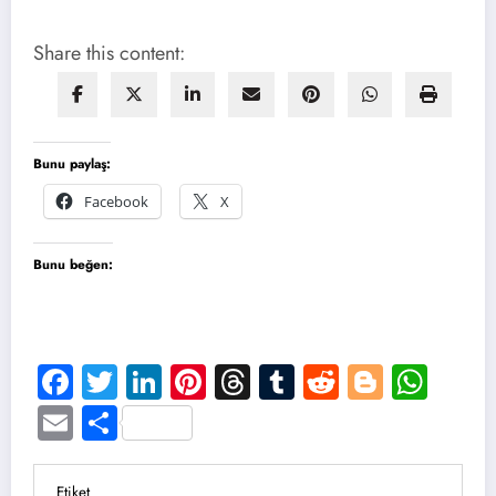
Share this content:
Bunu paylaş:
Facebook
X
Bunu beğen:
Facebook
Twitter
LinkedIn
Pinterest
Threads
Tumblr
Reddit
Blogge
Wha
Email
Share
Etiket