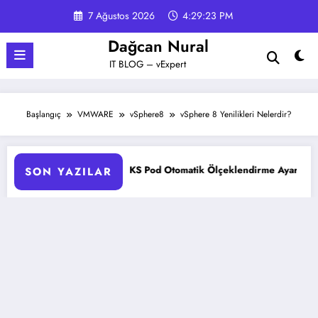
İçeriğe
7 Ağustos 2026
4:29:24 PM
atla
Dağcan Nural
IT BLOG – vExpert
Başlangıç
VMWARE
vSphere8
vSphere 8 Yenilikleri Nelerdir?
ır?
AKS Pod Otomatik Ölçeklendirme Ayarları Rehberi
SON YAZILAR