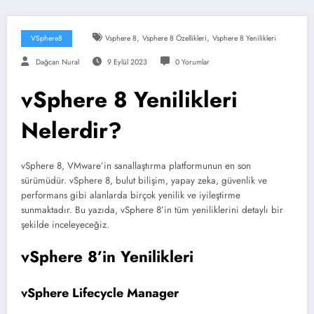
,
,
VSphere8
Vsphere 8
Vsphere 8 Özellikleri
Vsphere 8 Yenilikleri
Dağcan Nural
9 Eylül 2023
0 Yorumlar
vSphere 8 Yenilikleri
Nelerdir?
vSphere 8, VMware’in sanallaştırma platformunun en son
sürümüdür. vSphere 8, bulut bilişim, yapay zeka, güvenlik ve
performans gibi alanlarda birçok yenilik ve iyileştirme
sunmaktadır. Bu yazıda, vSphere 8’in tüm yeniliklerini detaylı bir
şekilde inceleyeceğiz.
vSphere 8’in Yenilikleri
vSphere Lifecycle Manager