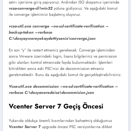
satırı içerisine giriş yapıyoruz. Ardından ISO dosyamız içerisinde
vcsa-converge-cli\win32
yoluna gidiyoruz. Ve aşağıdaki komut
ile converge işlemimizi başlatmış oluyoruz.
vcsa-util.exe converge –no-ssl-certificate-verification –
backup-taken –verbose
C:\dosyayınereyekaydettiyseniz\converge.json
En son “y” ile restart etmemiz gerekecek. Converge işleminden
sonra Vmware üzerindeki login, lisans bilgileriniz ve permission
gibi alanları kontrol etmenizde fayda bulunmaktadır. İşlemleri
bitirdikten sonra eski PSC’nizi de decommission etmeniz
gerekmektedir. Bunu da aşağıdaki komut ile gerçekleştirebilirsiniz.
Vcsa-util.exe decommission –no-ssl-certificate-verification –
verbose C:\dosyaneredeise\decommision.json
Vcenter Server 7 Geçiş Öncesi
Yukarıda oldukça önemli kısımlarından bahsetmiş olduğumuz
Vcenter Server 7
upgrade öncesi PSC versiyonlarına dikkat