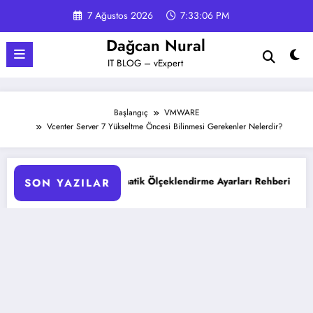
İçeriğe
7 Ağustos 2026
7:33:07 PM
atla
Dağcan Nural
IT BLOG – vExpert
Başlangıç
VMWARE
Vcenter Server 7 Yükseltme Öncesi Bilinmesi Gerekenler Nelerdir?
Pod Otomatik Ölçeklendirme Ayarları Rehberi
Google Gemin
SON YAZILAR