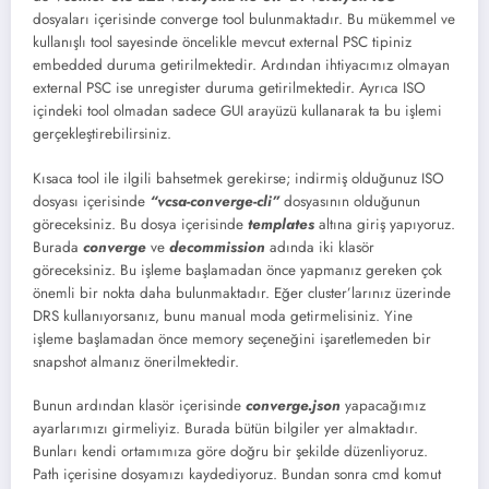
dosyaları içerisinde converge tool bulunmaktadır. Bu mükemmel ve
kullanışlı tool sayesinde öncelikle mevcut external PSC tipiniz
embedded duruma getirilmektedir. Ardından ihtiyacımız olmayan
external PSC ise unregister duruma getirilmektedir. Ayrıca ISO
içindeki tool olmadan sadece GUI arayüzü kullanarak ta bu işlemi
gerçekleştirebilirsiniz.
Kısaca tool ile ilgili bahsetmek gerekirse; indirmiş olduğunuz ISO
dosyası içerisinde
“vcsa-converge-cli”
dosyasının olduğunun
göreceksiniz. Bu dosya içerisinde
templates
altına giriş yapıyoruz.
Burada
converge
ve
decommission
adında iki klasör
göreceksiniz. Bu işleme başlamadan önce yapmanız gereken çok
önemli bir nokta daha bulunmaktadır. Eğer cluster’larınız üzerinde
DRS kullanıyorsanız, bunu manual moda getirmelisiniz. Yine
işleme başlamadan önce memory seçeneğini işaretlemeden bir
snapshot almanız önerilmektedir.
Bunun ardından klasör içerisinde
converge.json
yapacağımız
ayarlarımızı girmeliyiz. Burada bütün bilgiler yer almaktadır.
Bunları kendi ortamımıza göre doğru bir şekilde düzenliyoruz.
Path içerisine dosyamızı kaydediyoruz. Bundan sonra cmd komut