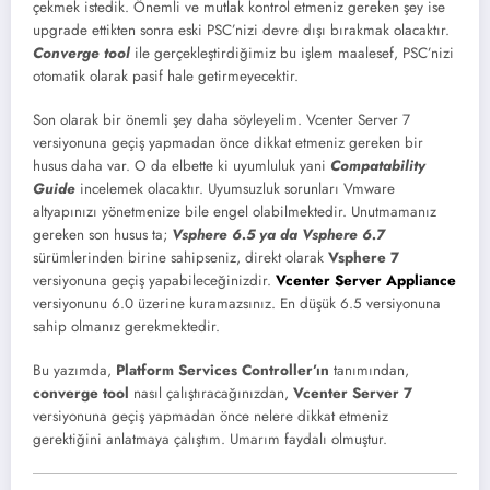
çekmek istedik. Önemli ve mutlak kontrol etmeniz gereken şey ise
upgrade ettikten sonra eski PSC’nizi devre dışı bırakmak olacaktır.
Converge tool
ile gerçekleştirdiğimiz bu işlem maalesef, PSC’nizi
otomatik olarak pasif hale getirmeyecektir.
Son olarak bir önemli şey daha söyleyelim. Vcenter Server 7
versiyonuna geçiş yapmadan önce dikkat etmeniz gereken bir
husus daha var. O da elbette ki uyumluluk yani
Compatability
Guide
incelemek olacaktır. Uyumsuzluk sorunları Vmware
altyapınızı yönetmenize bile engel olabilmektedir. Unutmamanız
gereken son husus ta;
Vsphere 6.5 ya da Vsphere 6.7
sürümlerinden birine sahipseniz, direkt olarak
Vsphere 7
versiyonuna geçiş yapabileceğinizdir.
Vcenter Server Appliance
versiyonunu 6.0 üzerine kuramazsınız. En düşük 6.5 versiyonuna
sahip olmanız gerekmektedir.
Bu yazımda,
Platform Services Controller’ın
tanımından,
converge tool
nasıl çalıştıracağınızdan,
Vcenter Server 7
versiyonuna geçiş yapmadan önce nelere dikkat etmeniz
gerektiğini anlatmaya çalıştım. Umarım faydalı olmuştur.