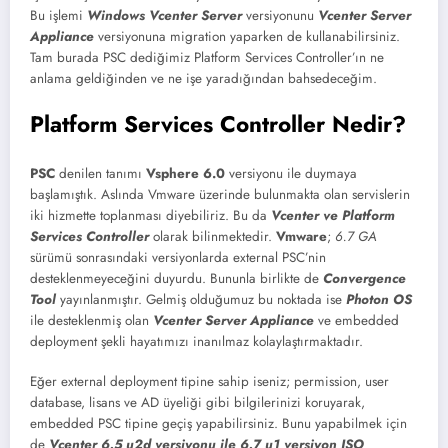
Bu işlemi
Windows Vcenter Server
versiyonunu
Vcenter Server
Appliance
versiyonuna migration yaparken de kullanabilirsiniz.
Tam burada PSC dediğimiz Platform Services Controller’ın ne
anlama geldiğinden ve ne işe yaradığından bahsedeceğim.
Platform Services Controller Nedir?
PSC
denilen tanımı
Vsphere 6.0
versiyonu ile duymaya
başlamıştık. Aslında Vmware üzerinde bulunmakta olan servislerin
iki hizmette toplanması diyebiliriz. Bu da
Vcenter ve Platform
Services Controller
olarak bilinmektedir.
Vmware
;
6.7 GA
sürümü sonrasındaki versiyonlarda external PSC’nin
desteklenmeyeceğini duyurdu. Bununla birlikte de
Convergence
Tool
yayınlanmıştır. Gelmiş olduğumuz bu noktada ise
Photon OS
ile desteklenmiş olan
Vcenter Server Appliance
ve embedded
deployment şekli hayatımızı inanılmaz kolaylaştırmaktadır.
Eğer external deployment tipine sahip iseniz; permission, user
database, lisans ve AD üyeliği gibi bilgilerinizi koruyarak,
embedded PSC tipine geçiş yapabilirsiniz. Bunu yapabilmek için
de
Vcenter 6.5 u2d versiyonu ile 6.7 u1 versiyon ISO