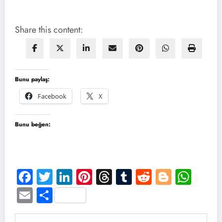
Share this content:
Bunu paylaş:
Facebook
X
Bunu beğen:
Facebook
Twitter
LinkedIn
Pinterest
Threads
Tumblr
Reddit
Blogge
Wha
Email
Share