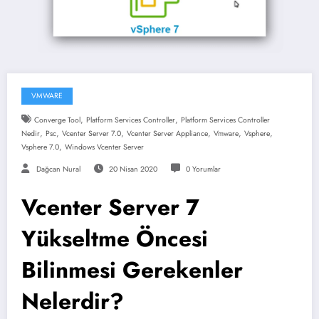
VMWARE
,
,
Converge Tool
Platform Services Controller
Platform Services Controller
,
,
,
,
,
,
Nedir
Psc
Vcenter Server 7.0
Vcenter Server Appliance
Vmware
Vsphere
,
Vsphere 7.0
Windows Vcenter Server
Dağcan Nural
20 Nisan 2020
0 Yorumlar
Vcenter Server 7
Yükseltme Öncesi
Bilinmesi Gerekenler
Nelerdir?