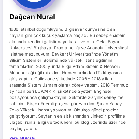
Dağcan Nural
1988 İstanbul doğumluyum. Bilgisayar dünyasına olan
hayranlığım çok küçük yaşlarda başladı. Bu sebeple sistem
alanında kendimi geliştirmeye karar verdim. Celal Bayar
Üniversitesi Bilgisayar Programcılığı ve Anadolu Üniversitesi
İşletme mezunuyum. Beykent Üniversitesi'nde Yönetim
Bilişim Sistemleri Bölümü'nde yüksek lisans eğitimimi
tamamladım. 2005 yılında Bilge Adam Sistem & Network
Mühendisliği eğitimi aldım. Hemen ardından IT dünyasına
giriş yaptım. Collezione şirketinde 2006 - 2018 yılları
arasında Sistem Uzmanı olarak görev yaptım. 2018 Temmuz
ayından beri LCWAIKIKI şirketinde System Engineer
pozisyonunda çalışmaktayım. Sektörde 20 yıllık deneyime
sahibim. Birçok önemli projede görev aldım. Şu an Yapay
Zeka Yüksek Lisansı yapıyorum. Oldukça güzel projeler
geliştiriyorum. Sayfanın en alt kısmından Linkedin profilime
ulaşabilirsiniz. Bilgi ve tecrübemi bu blog üzerinde üzerinde
paylaşıyorum.
View All Posts