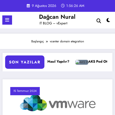
İçeriğe
9 Ağustos 2026
1:56:27 AM
atla
Dağcan Nural
IT BLOG – vExpert
Başlangıç
vcenter domain etegration
GPO Yedekleme Nasıl Yapılır?
AKS Pod Otomatik Ölçe
SON YAZILAR
15 Temmuz 2024