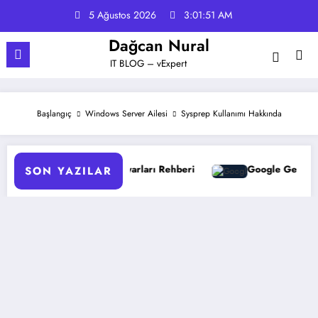
İçeriğe
5 Ağustos 2026
3:01:52 AM
atla
Dağcan Nural
IT BLOG – vExpert
Başlangıç
Windows Server Ailesi
Sysprep Kullanımı Hakkında
ndirme Ayarları Rehberi
Google Gemini 3 ile Multimodal 
SON YAZILAR