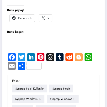
Bunu paylaş:
Facebook
X
Bunu beğen:
Facebook
Twitter
LinkedIn
Pinterest
Threads
Tumblr
Reddit
Blogge
Wha
Email
Share
Etiket
Sysprep Nasıl Kullanılır
Sysprep Nedir
Sysprep Windows 10
Sysprep Windows 11