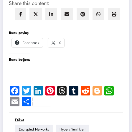
Share this content:
Bunu paylaş:
Facebook
X
Bunu beğen:
Facebook
Twitter
LinkedIn
Pinterest
Threads
Tumblr
Reddit
Blogge
Wha
Email
Share
Etiket
Encrypted Networks
Hyperv Yenilikleri