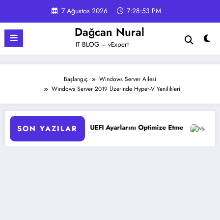
İçeriğe
7 Ağustos 2026
7:28:54 PM
atla
Dağcan Nural
IT BLOG – vExpert
Başlangıç
Windows Server Ailesi
Windows Server 2019 Üzerinde Hyper-V Yenilikleri
ucularda UEFI Ayarlarını Optimize Etme
Microsoft 365 Copilo
SON YAZILAR