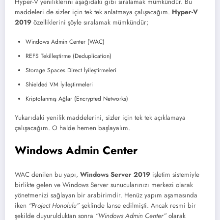
Hyper-V yeniliklerini aşağıdaki gibi sıralamak mümkündür. Bu
maddeleri de sizler için tek tek anlatmaya çalışacağım.
Hyper-V
2019
özelliklerini şöyle sıralamak mümkündür;
Windows Admin Center (WAC)
REFS Tekilleştirme (Deduplication)
Storage Spaces Direct İyileştirmeleri
Shielded VM İyileştirmeleri
Kriptolanmış Ağlar (Encrypted Networks)
Yukarıdaki yenilik maddelerini, sizler için tek tek açıklamaya
çalışacağım. O halde hemen başlayalım.
Windows Admin Center
WAC denilen bu yapı,
Windows Server 2019
işletim sistemiyle
birlikte gelen ve Windows Server sunucularınızı merkezi olarak
yönetmenizi sağlayan bir arabirimdir. Henüz yapım aşamasında
iken
“Project Honolulu”
şeklinde lanse edilmişti. Ancak resmi bir
şekilde duyurulduktan sonra
“Windows Admin Center”
olarak