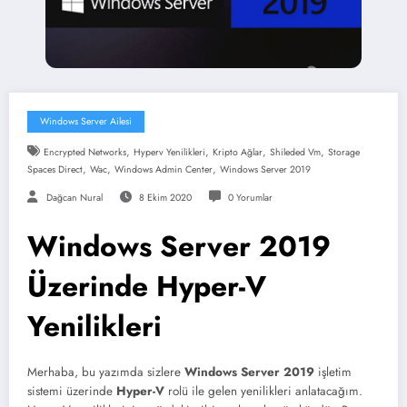
Windows Server Ailesi
,
,
,
,
Encrypted Networks
Hyperv Yenilikleri
Kripto Ağlar
Shileded Vm
Storage
,
,
,
Spaces Direct
Wac
Windows Admin Center
Windows Server 2019
Dağcan Nural
8 Ekim 2020
0 Yorumlar
Windows Server 2019
Üzerinde Hyper-V
Yenilikleri
Merhaba, bu yazımda sizlere
Windows Server 2019
işletim
sistemi üzerinde
Hyper-V
rolü ile gelen yenilikleri anlatacağım.