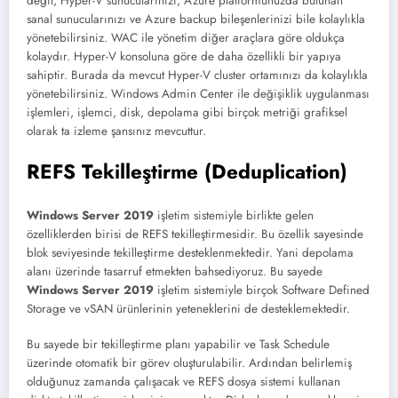
değil, Hyper-V sunucularınızı, Azure platformunuzda bulunan
sanal sunucularınızı ve Azure backup bileşenlerinizi bile kolaylıkla
yönetebilirsiniz. WAC ile yönetim diğer araçlara göre oldukça
kolaydır. Hyper-V konsoluna göre de daha özellikli bir yapıya
sahiptir. Burada da mevcut Hyper-V cluster ortamınızı da kolaylıkla
yönetebilirsiniz. Windows Admin Center ile değişiklik uygulanması
işlemleri, işlemci, disk, depolama gibi birçok metriği grafiksel
olarak ta izleme şansınız mevcuttur.
REFS Tekilleştirme (Deduplication)
Windows Server 2019
işletim sistemiyle birlikte gelen
özelliklerden birisi de REFS tekilleştirmesidir. Bu özellik sayesinde
blok seviyesinde tekilleştirme desteklenmektedir. Yani depolama
alanı üzerinde tasarruf etmekten bahsediyoruz. Bu sayede
Windows Server 2019
işletim sistemiyle birçok Software Defined
Storage ve vSAN ürünlerinin yeteneklerini de desteklemektedir.
Bu sayede bir tekilleştirme planı yapabilir ve Task Schedule
üzerinde otomatik bir görev oluşturulabilir. Ardından belirlemiş
olduğunuz zamanda çalışacak ve REFS dosya sistemi kullanan