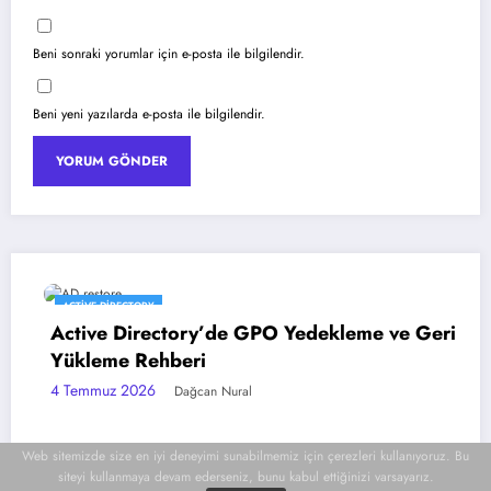
Beni sonraki yorumlar için e-posta ile bilgilendir.
Beni yeni yazılarda e-posta ile bilgilendir.
ACTIVE DIRECTORY
E
Active Directory’de GPO Yedekleme ve Geri
E
Yükleme Rehberi
Ye
4 Temmuz 2026
3 
Dağcan Nural
Web sitemizde size en iyi deneyimi sunabilmemiz için çerezleri kullanıyoruz. Bu
siteyi kullanmaya devam ederseniz, bunu kabul ettiğinizi varsayarız.