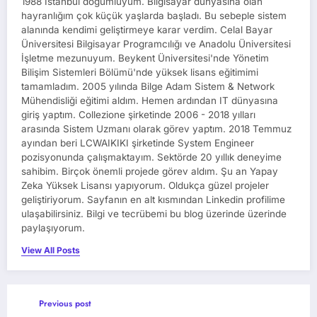
1988 İstanbul doğumluyum. Bilgisayar dünyasına olan
hayranlığım çok küçük yaşlarda başladı. Bu sebeple sistem
alanında kendimi geliştirmeye karar verdim. Celal Bayar
Üniversitesi Bilgisayar Programcılığı ve Anadolu Üniversitesi
İşletme mezunuyum. Beykent Üniversitesi'nde Yönetim
Bilişim Sistemleri Bölümü'nde yüksek lisans eğitimimi
tamamladım. 2005 yılında Bilge Adam Sistem & Network
Mühendisliği eğitimi aldım. Hemen ardından IT dünyasına
giriş yaptım. Collezione şirketinde 2006 - 2018 yılları
arasında Sistem Uzmanı olarak görev yaptım. 2018 Temmuz
ayından beri LCWAIKIKI şirketinde System Engineer
pozisyonunda çalışmaktayım. Sektörde 20 yıllık deneyime
sahibim. Birçok önemli projede görev aldım. Şu an Yapay
Zeka Yüksek Lisansı yapıyorum. Oldukça güzel projeler
geliştiriyorum. Sayfanın en alt kısmından Linkedin profilime
ulaşabilirsiniz. Bilgi ve tecrübemi bu blog üzerinde üzerinde
paylaşıyorum.
View All Posts
Previous post