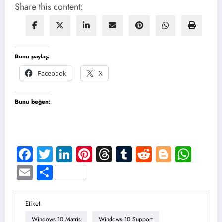
Share this content:
Bunu paylaş:
Facebook
X
Bunu beğen:
Facebook
Twitter
LinkedIn
Pinterest
Threads
Tumblr
Reddit
Blogge
Wha
Email
Share
Etiket
Windows 10 Matris
Windows 10 Support