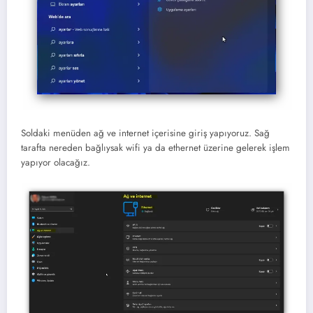
Soldaki menüden ağ ve internet içerisine giriş yapıyoruz. Sağ
tarafta nereden bağlıysak wifi ya da ethernet üzerine gelerek işlem
yapıyor olacağız.