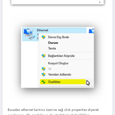
Buradan ethernet kartınız üzerine sağ click properties diyerek