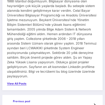
1988 İstanbul doğumluyum. Bilgisayar dünyasına olan
hayranlığım çok küçük yaşlarda başladı. Bu sebeple sistem
alanında kendimi geliştirmeye karar verdim. Celal Bayar
Üniversitesi Bilgisayar Programcılığı ve Anadolu Üniversitesi
İşletme mezunuyum. Beykent Üniversitesi'nde Yönetim
Bilişim Sistemleri Bölümü'nde yüksek lisans eğitimimi
tamamladım. 2005 yılında Bilge Adam Sistem & Network
Mühendisliği eğitimi aldım. Hemen ardından IT dünyasına
giriş yaptım. Collezione şirketinde 2006 - 2018 yılları
arasında Sistem Uzmanı olarak görev yaptım. 2018 Temmuz
ayından beri LCWAIKIKI şirketinde System Engineer
pozisyonunda çalışmaktayım. Sektörde 20 yıllık deneyime
sahibim. Birçok önemli projede görev aldım. Şu an Yapay
Zeka Yüksek Lisansı yapıyorum. Oldukça güzel projeler
geliştiriyorum. Sayfanın en alt kısmından Linkedin profilime
ulaşabilirsiniz. Bilgi ve tecrübemi bu blog üzerinde üzerinde
paylaşıyorum.
View All Posts
Previous post