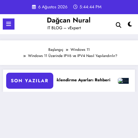
İçeriğe
6 Ağustos 2026
5:44:45 PM
atla
Dağcan Nural
IT BLOG – vExpert
Başlangıç
Windows 11
Windows 11 Üzerinde IPV6 ve IPV4 Nasıl Yapılandırılır?
endirme Ayarları Rehberi
Google Gemini 3 ile Multimodal
SON YAZILAR