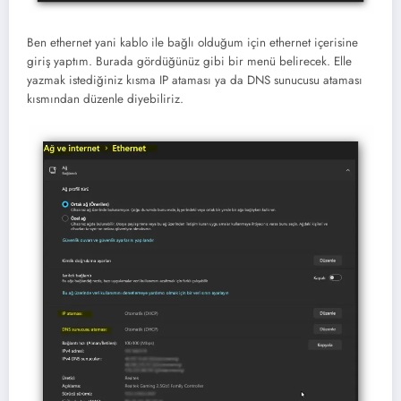
Ben ethernet yani kablo ile bağlı olduğum için ethernet içerisine
giriş yaptım. Burada gördüğünüz gibi bir menü belirecek. Elle
yazmak istediğiniz kısma IP ataması ya da DNS sunucusu ataması
kısmından düzenle diyebiliriz.