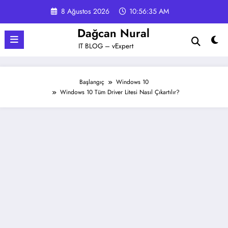
İçeriğe
8 Ağustos 2026
10:56:35 AM
atla
Dağcan Nural
IT BLOG – vExpert
Başlangıç
Windows 10
Windows 10 Tüm Driver Litesi Nasıl Çıkartılır?