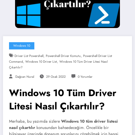
Windows 10
,
,
Driver List Powershell
Powershell Driver Komutu
Powershell Driver List
,
,
Command
Windows 10 Driver List
Windows 10 Tüm Driver Litesi Nasıl
Çıkartılır?
Dağcan Nural
29 Ocak 2022
0 Yorumlar
Windows 10 Tüm Driver
Litesi Nasıl Çıkartılır?
Merhaba, bu yazımda sizlere
Windows 10 tüm driver listesi
nasıl çıkartılır
konusundan bahsedeceğim. Öncelikle bir
bilgisayar üzerinde donanım sorunlarını çözebilmek için hangi