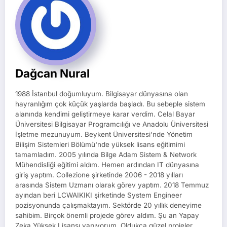
Dağcan Nural
1988 İstanbul doğumluyum. Bilgisayar dünyasına olan
hayranlığım çok küçük yaşlarda başladı. Bu sebeple sistem
alanında kendimi geliştirmeye karar verdim. Celal Bayar
Üniversitesi Bilgisayar Programcılığı ve Anadolu Üniversitesi
İşletme mezunuyum. Beykent Üniversitesi'nde Yönetim
Bilişim Sistemleri Bölümü'nde yüksek lisans eğitimimi
tamamladım. 2005 yılında Bilge Adam Sistem & Network
Mühendisliği eğitimi aldım. Hemen ardından IT dünyasına
giriş yaptım. Collezione şirketinde 2006 - 2018 yılları
arasında Sistem Uzmanı olarak görev yaptım. 2018 Temmuz
ayından beri LCWAIKIKI şirketinde System Engineer
pozisyonunda çalışmaktayım. Sektörde 20 yıllık deneyime
sahibim. Birçok önemli projede görev aldım. Şu an Yapay
Zeka Yüksek Lisansı yapıyorum. Oldukça güzel projeler