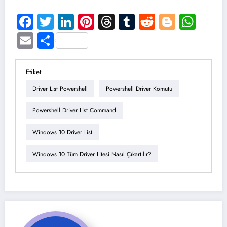
Facebook
Twitter
LinkedIn
Pinterest
Threads
Tumblr
Reddit
Blogge
Wha
Email
Share
Etiket
Driver List Powershell
Powershell Driver Komutu
Powershell Driver List Command
Windows 10 Driver List
Windows 10 Tüm Driver Litesi Nasıl Çıkartılır?