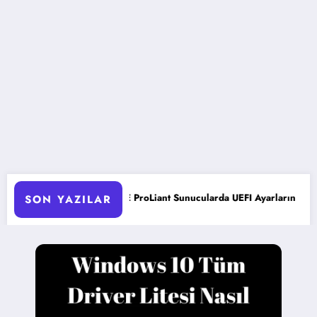
HPE ProLiant Sunucularda UEFI Ayarlarını Optimize Etme
SON YAZILAR