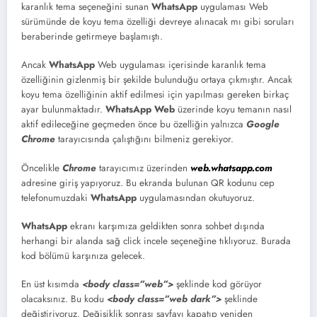
karanlık tema seçeneğini sunan
WhatsApp
uygulaması Web
sürümünde de koyu tema özelliği devreye alınacak mı gibi soruları
beraberinde getirmeye başlamıştı.
Ancak
WhatsApp
Web uygulaması içerisinde karanlık tema
özelliğinin gizlenmiş bir şekilde bulunduğu ortaya çıkmıştır. Ancak
koyu tema özelliğinin aktif edilmesi için yapılması gereken birkaç
ayar bulunmaktadır.
WhatsApp Web
üzerinde koyu temanın nasıl
aktif edileceğine geçmeden önce bu özelliğin yalnızca
Google
Chrome
tarayıcısında çalıştığını bilmeniz gerekiyor.
Öncelikle
Chrome
tarayıcımız üzerinden
web.whatsapp.com
adresine giriş yapıyoruz. Bu ekranda bulunan QR kodunu cep
telefonumuzdaki
WhatsApp
uygulamasından okutuyoruz.
WhatsApp
ekranı karşımıza geldikten sonra sohbet dışında
herhangi bir alanda sağ click incele seçeneğine tıklıyoruz. Burada
kod bölümü karşınıza gelecek.
En üst kısımda
<body class=”web”>
şeklinde kod görüyor
olacaksınız. Bu kodu
<body class=”web dark”>
şeklinde
değiştiriyoruz. Değişiklik sonrası sayfayı kapatıp yeniden