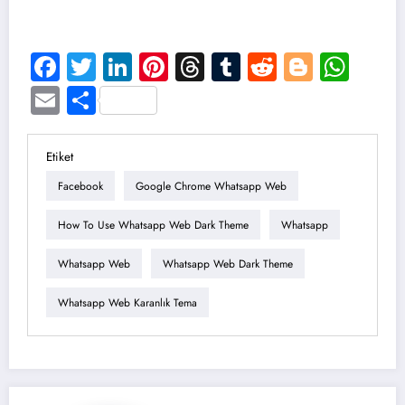
Facebook
Twitter
LinkedIn
Pinterest
Threads
Tumblr
Reddit
Blogge
Wha
Email
Share
Etiket
Facebook
Google Chrome Whatsapp Web
How To Use Whatsapp Web Dark Theme
Whatsapp
Whatsapp Web
Whatsapp Web Dark Theme
Whatsapp Web Karanlık Tema