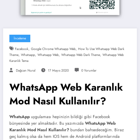
İnceleme
,
,
Facebook
Google Chrome Whatsapp Web
How To Use Whatsapp Web Dark
,
,
,
,
Theme
Whatsapp
Whatsapp Web
Whatsapp Web Dark Theme
Whatsapp Web
Karanlık Tema
Dağcan Nural
17 Mayıs 2020
0 Yorumlar
WhatsApp Web Karanlık
Mod Nasıl Kullanılır?
WhatsApp
uygulaması hepinizin bildiği gibi Facebook
bünyesinde yer almaktadır. Bu yazımızda
WhatsApp Web
Karanlık Mod Nasıl Kullanılır?
bundan bahsedeceğim. Biraz
geç kalmış olsa da hem IOS hem de Android platformlarında