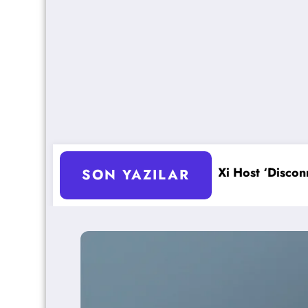
izasyonu
ESXi Host ‘Disconnected’ Sorunu Çözümü
SON YAZILAR