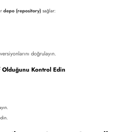
ir
depo (repository)
sağlar:
ersiyonlarını doğrulayın.
f Olduğunu Kontrol Edin
ayın.
edin.