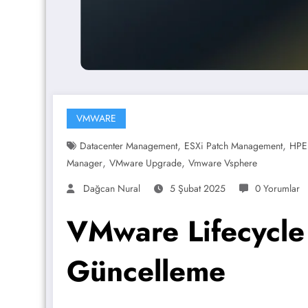
VMWARE
,
,
Datacenter Management
ESXi Patch Management
HPE
,
,
Manager
VMware Upgrade
Vmware Vsphere
Dağcan Nural
5 Şubat 2025
0 Yorumlar
VMware Lifecycle
Güncelleme