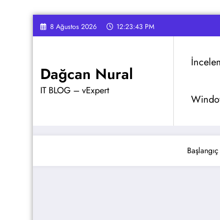
İçeriğe
8 Ağustos 2026
12:23:44 PM
atla
İncele
Dağcan Nural
IT BLOG – vExpert
Window
Başlangıç