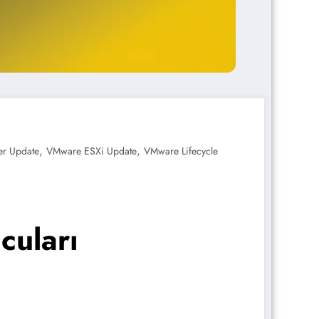
,
,
er Update
VMware ESXi Update
VMware Lifecycle
cuları