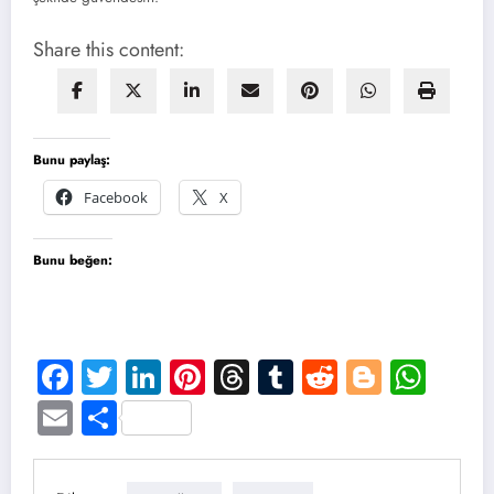
Share this content:
Bunu paylaş:
Facebook
X
Bunu beğen:
Facebook
Twitter
LinkedIn
Pinterest
Threads
Tumblr
Reddit
Blogge
Wha
Email
Share