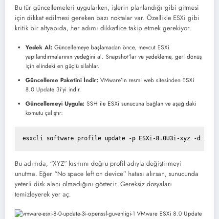
Bu tür güncellemeleri uygularken, işlerin planlandığı gibi gitmesi
için dikkat edilmesi gereken bazı noktalar var. Özellikle ESXi gibi
kritik bir altyapıda, her adımı dikkatlice takip etmek gerekiyor.
Yedek Al:
Güncellemeye başlamadan önce, mevcut ESXi
yapılandırmalarının yedeğini al. Snapshot’lar ve yedekleme, geri dönüş
için elindeki en güçlü silahlar.
Güncelleme Paketini İndir:
VMware’in resmi web sitesinden ESXi
8.0 Update 3i’yi indir.
Güncellemeyi Uygula:
SSH ile ESXi sunucuna bağlan ve aşağıdaki
komutu çalıştır:
esxcli software profile update -p ESXi-8.0U3i-xyz -d /pat
Bu adımda, “XYZ” kısmını doğru profil adıyla değiştirmeyi
unutma. Eğer “No space left on device” hatası alırsan, sunucunda
yeterli disk alanı olmadığını gösterir. Gereksiz dosyaları
temizleyerek yer aç.