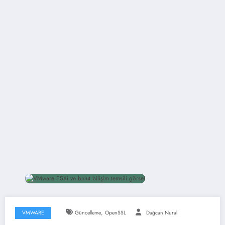
,
VMWARE
Güncelleme
OpenSSL
Dağcan Nural