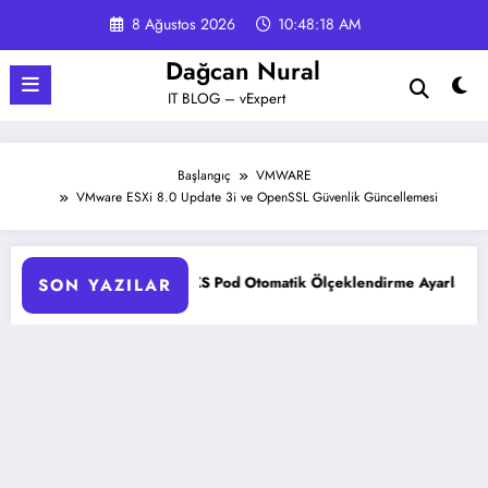
İçeriğe
8 Ağustos 2026
10:48:19 AM
atla
Dağcan Nural
IT BLOG – vExpert
Başlangıç
VMWARE
VMware ESXi 8.0 Update 3i ve OpenSSL Güvenlik Güncellemesi
AKS Pod Otomatik Ölçeklendirme Ayarları Rehberi
SON YAZILAR