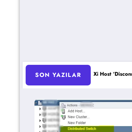
izasyonu
ESXi Host ‘Disconnected’ Sorunu Çözümü
SON YAZILAR