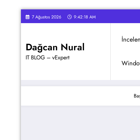
İçeriğe
7 Ağustos 2026
9:42:19 AM
atla
İncele
Dağcan Nural
IT BLOG – vExpert
Window
Ba