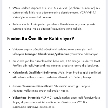
vVols
, sadece vSphere 8.x, VCF 5.x ve VVF (vSphere Foundation) 5.x
sürümlerinde kritik hata düzeltmeleriyle desteklenecek. VCF/VVF 9.1
sürümüyle tamamen kaldırılacak.
Kullanıcılar bu fonksiyonları yeniden kullanabilmek istiyorsa, ya eski
sürümde kalmalı ya da alternatif çözümlere yönelmelidir.
Neden Bu Özellikler Kaldırılıyor?
VMware, yaşam döngüsü yönetimini sadeleştirmek amacıyla, artık
Lifecycle Manager tabanlı yama/yükseltme
yöntemine odaklanıyor.
Bu yönde yapılan düzenlemeler: baselines, ESX Image Builder ve Host
Profiles gibi eski/yapılandırma yönetimi araçlarını devre dışı bırakıyor.
Kaldırılacak Özellikleri Belirleyin:
vVols, Host Profiles gibi özellikleri
aktif olarak kullanıyorsanız, yerlerine alternatif çözümler planlayın.
Sistem Tasarımını Güncelleyin:
VMware’in önerdiği Lifecycle
Manager yaklaşımına uygun çalışmaları yapın.
Yükseltme Stratejisi:
VCF 9.0’ı uygulamadan önce, eski fonksiyonlara
ihtiyaç duyan sistemlerinizi analiz edin. Gerekiyorsa VCF 8.x
sürümünde taşınmaya devam edin.