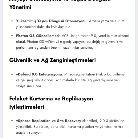
Yönetimi
Yükseltilmiş Yaşam Döngüsü Otomasyonu
: Altyapı yama ve sürüm
yükseltmeleri daha da kolaylaştırıldı.
Photon OS Güncellemesi
: VCF Usage Meter 9.0, yerel işletim sistemi
olarak Photon OS v4’ten v5’e geçiş yapıyor; bu değişim güvenlik ve
performans açısından önemli kazanımlar sunuyor.
Güvenlik ve Ağ Zenginleştirmeleri
vDefend 9.0 Entegrasyonu
: Mikro-segmentation (mikro bölümleme)
ve gelişmiş tehdit öncesi korumalarla birlikte, ağ güvenliğinde yeni
seviye sunuluyor.
Felaket Kurtarma ve Replikasyon
İyileştirmeleri
vSphere Replication ve Site Recovery
eklentileri, 9.0.3 sürümüne
yükseltildi. Bu sürüm, daha etkili kurtarma planları ve yönetsel kontrol
araçları sunuyor.