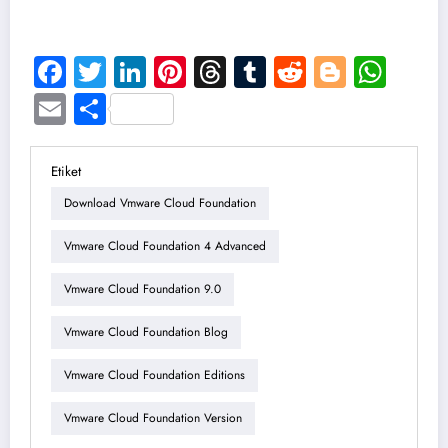
Facebook
Twitter
LinkedIn
Pinterest
Threads
Tumblr
Reddit
Blogge
Wha
Email
Share
Etiket
Download Vmware Cloud Foundation
Vmware Cloud Foundation 4 Advanced
Vmware Cloud Foundation 9.0
Vmware Cloud Foundation Blog
Vmware Cloud Foundation Editions
Vmware Cloud Foundation Version