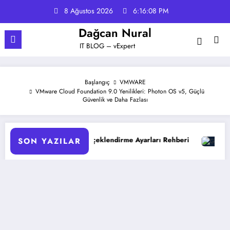
İçeriğe
8 Ağustos 2026
6:16:09 PM
atla
Dağcan Nural
IT BLOG – vExpert
Başlangıç
VMWARE
VMware Cloud Foundation 9.0 Yenilikleri: Photon OS v5, Güçlü
Güvenlik ve Daha Fazlası
atik Ölçeklendirme Ayarları Rehberi
Google Gemini 3 ile 
SON YAZILAR