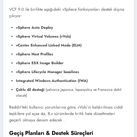
VCF 9.0 ile birlikte aşağıdaki vSphere fonksiyonları destek dışına
çıkıyor:
vSphere Auto Deploy
vSphere Virtual Volumes (vVols)
vCenter Enhanced Linked Mode (ELM)
vSphere Host Profiles
vSphere ESX Image Builder
vSphere Lifecycle Manager baselines
Integrated Windows Authentication (IWA)
Çoklu dil desteği
(yalnızca Japonca, İspanyolca ve Fransızca dahil
olacak)
Reddit’teki kullanıcı yorumlarına göre, vVols’in kaldırılması ciddi
tepkilere yol açsa da, 8.x sürümlerde kritik hata düzeltmeleri
geçerli olmaya devam edecek .
Geçiş Planları & Destek Süreçleri