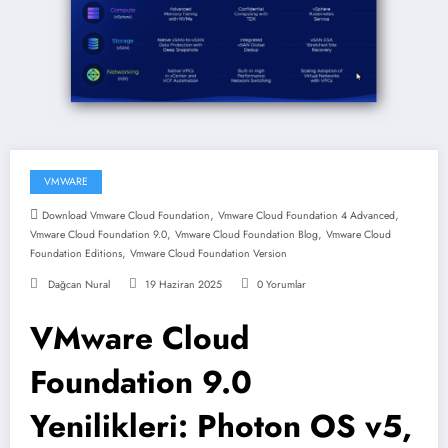
VMWARE
,
,
Download Vmware Cloud Foundation
Vmware Cloud Foundation 4 Advanced
,
,
Vmware Cloud Foundation 9.0
Vmware Cloud Foundation Blog
Vmware Cloud
,
Foundation Editions
Vmware Cloud Foundation Version
Dağcan Nural
19 Haziran 2025
0 Yorumlar
VMware Cloud
Foundation 9.0
Yenilikleri: Photon OS v5,