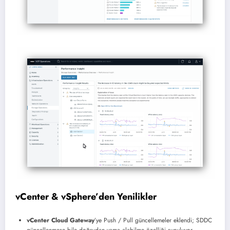
vCenter & vSphere’den Yenilikler
vCenter Cloud Gateway
’ye Push / Pull güncellemeler eklendi; SDDC
güncellenmese bile doğrudan yama alabilme özelliği sunuluyor.