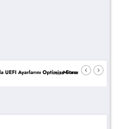
Etme
crosoft 365 Copilot: Yeni Özellikler ve Avantajlar
GPO 