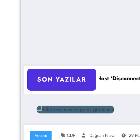
asyonu
ESXi Host ‘Disconnected’ Sorunu Çözümü
SON YAZILAR
Veeam
CDP
Dağcan Nural
29 Ma