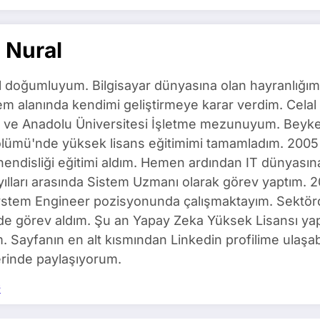
 Nural
l doğumluyum. Bilgisayar dünyasına olan hayranlığım
m alanında kendimi geliştirmeye karar verdim. Celal 
ı ve Anadolu Üniversitesi İşletme mezunuyum. Beyken
ölümü'nde yüksek lisans eğitimimi tamamladım. 2005 
ndisliği eğitimi aldım. Hemen ardından IT dünyasına 
yılları arasında Sistem Uzmanı olarak görev yaptım
ystem Engineer pozisyonunda çalışmaktayım. Sektörd
de görev aldım. Şu an Yapay Zeka Yüksek Lisansı ya
m. Sayfanın en alt kısmından Linkedin profilime ulaşabi
rinde paylaşıyorum.
s