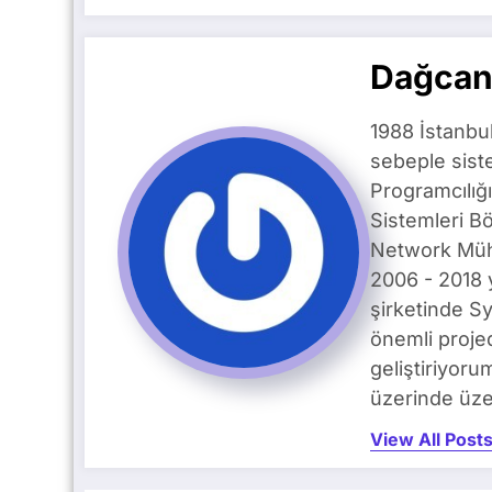
Dağcan
1988 İstanbu
sebeple siste
Programcılığ
Sistemleri B
Network Mühe
2006 - 2018 
şirketinde S
önemli proje
geliştiriyoru
üzerinde üze
View All Post