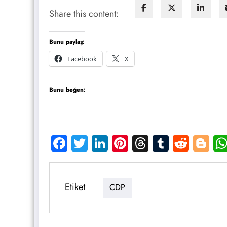
Share this content:
Bunu paylaş:
Facebook
X
Bunu beğen:
Facebook
Twitter
LinkedIn
Pinterest
Threads
Tumblr
Reddi
Bl
Etiket
CDP