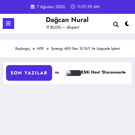
İçeriğe
7 Ağustos 2026
11:07:59 AM
atla
Dağcan Nural
IT BLOG – vExpert
Başlangıç
HPE
Synergy 480 Gen 10 SUT ile Upgrade İşlemi
zasyonu
ESXi Host ‘Disconnected’ Sorunu Çözümü
SON YAZILAR