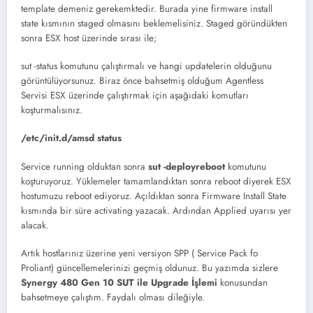
template demeniz gerekemktedir. Burada yine firmware install
state kısmının staged olmasını beklemelisiniz. Staged göründükten
sonra ESX host üzerinde sırası ile;
sut -status komutunu çalıştırmalı ve hangi updatelerin olduğunu
görüntülüyorsunuz. Biraz önce bahsetmiş olduğum Agentless
Servisi ESX üzerinde çalıştırmak için aşağıdaki komutları
koşturmalısınız.
/etc/init.d/amsd status
Service running olduktan sonra
sut -deployreboot
komutunu
koşturuyoruz. Yüklemeler tamamlandıktan sonra reboot diyerek ESX
hostumuzu reboot ediyoruz. Açıldıktan sonra Firmware Install State
kısmında bir süre activating yazacak. Ardından Applied uyarısı yer
alacak.
Artık hostlarınız üzerine yeni versiyon SPP ( Service Pack fo
Proliant) güncellemelerinizi geçmiş oldunuz. Bu yazımda sizlere
Synergy 480 Gen 10 SUT ile Upgrade İşlemi
konusundan
bahsetmeye çalıştım. Faydalı olması dileğiyle.