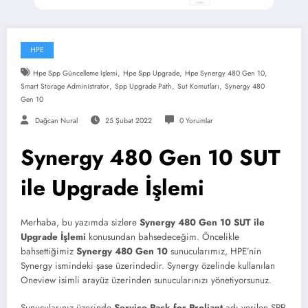
HPE
,
,
,
Hpe Spp Güncelleme Işlemi
Hpe Spp Upgrade
Hpe Synergy 480 Gen 10
,
,
,
Smart Storage Administrator
Spp Upgrade Path
Sut Komutları
Synergy 480
Gen 10
Dağcan Nural
25 Şubat 2022
0 Yorumlar
Synergy 480 Gen 10 SUT
ile Upgrade İşlemi
Merhaba, bu yazımda sizlere
Synergy 480 Gen 10 SUT ile
Upgrade İşlemi
konusundan bahsedeceğim. Öncelikle
bahsettiğimiz
Synergy 480 Gen 10
sunucularımız, HPE’nin
Synergy ismindeki şase üzerindedir. Synergy özelinde kullanılan
Oneview isimli arayüz üzerinden sunucularınızı yönetiyorsunuz.
Sunucularınız üzerinde
Service Pack for Proliant
adı verilen SPP