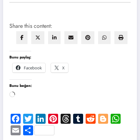
Share this content:
Bunu paylaş:
Facebook
X
Bunu beğen:
Yükleniyor...
Facebook
Twitter
LinkedIn
Pinterest
Threads
Tumblr
Reddit
Blogge
Wha
Email
Share