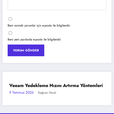
Beni sonraki yorumlar için e-posta ile bilgilendir.
Beni yeni yazılarda e-posta ile bilgilendir.
tırma Yöntemleri
Azure Blob Storage ile Stati
AZURE
Barındırma
6 Temmuz 2026
Dağcan Nural