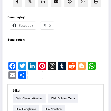
Bunu paylaş:
Facebook
X
Bunu beğen:
Facebook
Twitter
LinkedIn
Pinterest
Threads
Tumblr
Reddit
Blogge
Wha
Email
Share
Etiket
Data Center Yönetimi
Disk Doluluk Oranı
Disk Genişletme
Disk Yönetimi