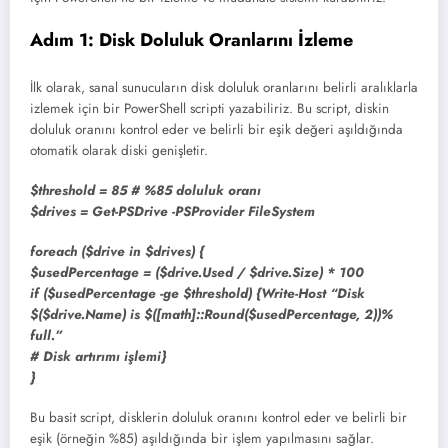
Adım 1: Disk Doluluk Oranlarını İzleme
İlk olarak, sanal sunucuların disk doluluk oranlarını belirli aralıklarla
izlemek için bir PowerShell scripti yazabiliriz. Bu script, diskin
doluluk oranını kontrol eder ve belirli bir eşik değeri aşıldığında
otomatik olarak diski genişletir.
$threshold = 85 # %85 doluluk oranı
$drives = Get-PSDrive -PSProvider FileSystem
foreach ($drive in $drives) {
$usedPercentage = ($drive.Used / $drive.Size) * 100
if ($usedPercentage -ge $threshold) {
Write-Host “Disk
$($drive.Name) is $([math]::Round($usedPercentage, 2))%
full.”
# Disk artırımı işlemi
}
}
Bu basit script, disklerin doluluk oranını kontrol eder ve belirli bir
eşik (örneğin %85) aşıldığında bir işlem yapılmasını sağlar.