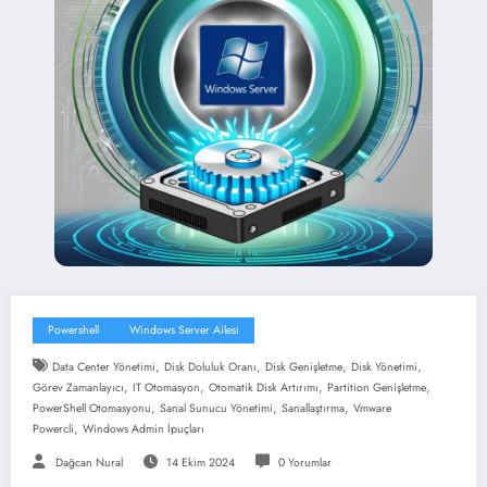
Powershell
Windows Server Ailesi
,
,
,
,
Data Center Yönetimi
Disk Doluluk Oranı
Disk Genişletme
Disk Yönetimi
,
,
,
,
Görev Zamanlayıcı
IT Otomasyon
Otomatik Disk Artırımı
Partition Genişletme
,
,
,
PowerShell Otomasyonu
Sanal Sunucu Yönetimi
Sanallaştırma
Vmware
,
Powercli
Windows Admin İpuçları
Dağcan Nural
14 Ekim 2024
0 Yorumlar