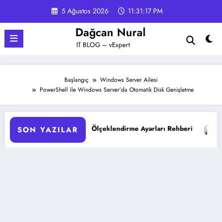
İçeriğe
5 Ağustos 2026
11:31:18 PM
atla
Dağcan Nural
IT BLOG – vExpert
Başlangıç
Windows Server Ailesi
PowerShell ile Windows Server’da Otomatik Disk Genişletme
çeklendirme Ayarları Rehberi
Google Gemini 3 ile Multimo
SON YAZILAR