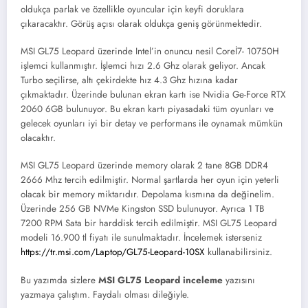
oldukça parlak ve özellikle oyuncular için keyfi doruklara
çıkaracaktır. Görüş açısı olarak oldukça geniş görünmektedir.
MSI GL75 Leopard üzerinde Intel’in onuncu nesil Coreİ7- 10750H
işlemci kullanmıştır. İşlemci hızı 2.6 Ghz olarak geliyor. Ancak
Turbo seçilirse, altı çekirdekte hız 4.3 Ghz hızına kadar
çıkmaktadır. Üzerinde bulunan ekran kartı ise Nvidia Ge-Force RTX
2060 6GB bulunuyor. Bu ekran kartı piyasadaki tüm oyunları ve
gelecek oyunları iyi bir detay ve performans ile oynamak mümkün
olacaktır.
MSI GL75 Leopard üzerinde memory olarak 2 tane 8GB DDR4
2666 Mhz tercih edilmiştir. Normal şartlarda her oyun için yeterli
olacak bir memory miktarıdır. Depolama kısmına da değinelim.
Üzerinde 256 GB NVMe Kingston SSD bulunuyor. Ayrıca 1 TB
7200 RPM Sata bir harddisk tercih edilmiştir. MSI GL75 Leopard
modeli 16.900 tl fiyatı ile sunulmaktadır. İncelemek isterseniz
https://tr.msi.com/Laptop/GL75-Leopard-10SX
kullanabilirsiniz.
Bu yazımda sizlere
MSI GL75 Leopard inceleme
yazısını
yazmaya çalıştım. Faydalı olması dileğiyle.