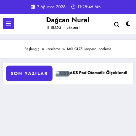
İçeriğe
7 Ağustos 2026
11:25:46 AM
atla
Dağcan Nural
IT BLOG – vExpert
Başlangıç
İnceleme
MSI GL75 Leopard İnceleme
ıl Yapılır?
AKS Pod Otomatik Ölçeklendirme Ayarları Reh
SON YAZILAR