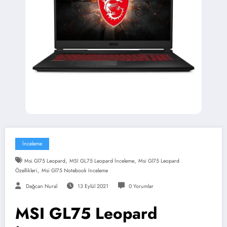
İnceleme
,
,
Msi Gl75 Leopard
MSI GL75 Leopard İnceleme
Msi Gl75 Leopard
,
Özellikleri
Msi Gl75 Notebook Inceleme
Dağcan Nural
13 Eylül 2021
0 Yorumlar
MSI GL75 Leopard