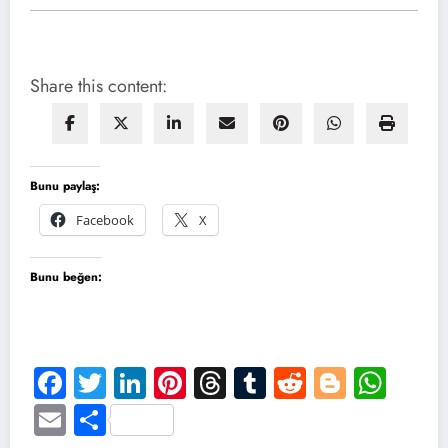
Share this content:
Bunu paylaş:
Facebook
X
Bunu beğen:
Facebook
Twitter
LinkedIn
Pinterest
Threads
Tumblr
Reddit
Blogge
Wha
Email
Share