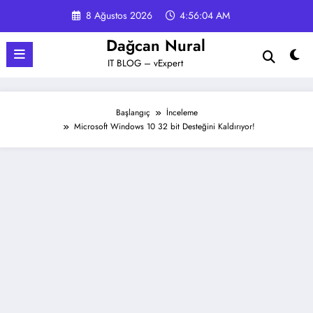
İçeriğe
8 Ağustos 2026
4:56:04 AM
atla
Dağcan Nural
IT BLOG – vExpert
Başlangıç
İnceleme
Microsoft Windows 10 32 bit Desteğini Kaldırıyor!