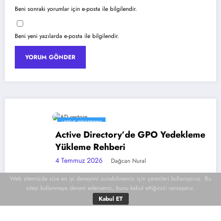
Beni sonraki yorumlar için e-posta ile bilgilendir.
Beni yeni yazılarda e-posta ile bilgilendir.
ACTIVE DIRECTORY
Active Directory’de GPO Yedekleme ve Geri
Yükleme Rehberi
4 Temmuz 2026
Dağcan Nural
Web sitemizde size en iyi deneyimi sunabilmemiz için çerezleri kullanıyoruz. Bu
siteyi kullanmaya devam ederseniz, bunu kabul ettiğinizi varsayarız.
Kabul ET
Dağcan Nural2026 | Powered By
SpiceThemes