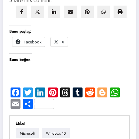
Share this content:
Bunu paylaş:
Facebook
X
Bunu beğen:
Facebook
Twitter
LinkedIn
Pinterest
Threads
Tumblr
Reddit
Blogge
Wha
Email
Share
Etiket
Microsoft
Windows 10