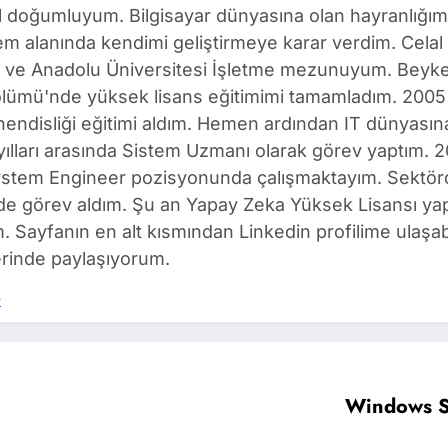
l doğumluyum. Bilgisayar dünyasına olan hayranlığım
m alanında kendimi geliştirmeye karar verdim. Celal 
ı ve Anadolu Üniversitesi İşletme mezunuyum. Beyken
ölümü'nde yüksek lisans eğitimimi tamamladım. 2005 
ndisliği eğitimi aldım. Hemen ardından IT dünyasına 
yılları arasında Sistem Uzmanı olarak görev yaptım
ystem Engineer pozisyonunda çalışmaktayım. Sektörd
de görev aldım. Şu an Yapay Zeka Yüksek Lisansı ya
m. Sayfanın en alt kısmından Linkedin profilime ulaşabi
rinde paylaşıyorum.
s
Windows S