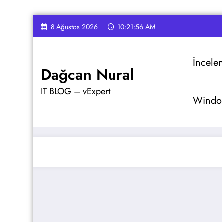
İçeriğe
8 Ağustos 2026
10:21:57 AM
atla
İncele
Dağcan Nural
IT BLOG – vExpert
Window