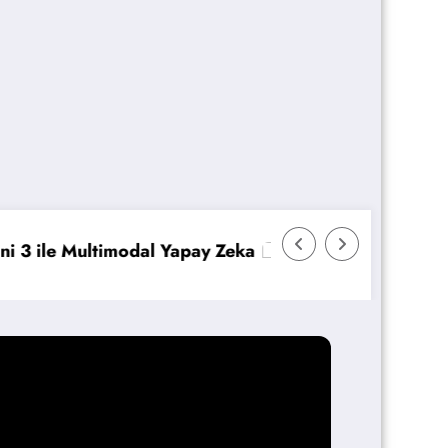
ka
Veeam Backup & Replication: İmmutability v