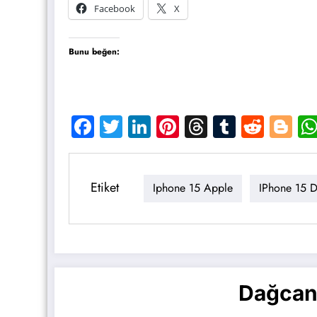
Facebook
X
Bunu beğen:
Facebook
Twitter
LinkedIn
Pinterest
Threads
Tumblr
Reddi
Bl
Etiket
Iphone 15 Apple
IPhone 15 De
Dağcan