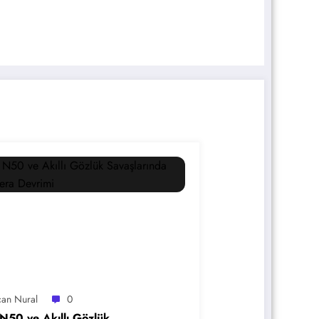
an Nural
0
N50 ve Akıllı Gözlük