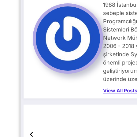
1988 İstanbu
sebeple siste
Programcılığ
Sistemleri B
Network Mühe
2006 - 2018 
şirketinde S
önemli proje
geliştiriyoru
üzerinde üze
View All Post