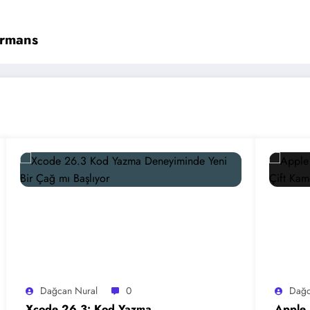
ormans
Dağcan Nural
0
Dağc
Xcode 26.3: Kod Yazma
Apple 