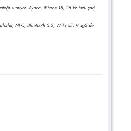
steği sunuyor. Ayrıca, iPhone 15, 25 W hızlı şarj
oparlörler, NFC, Bluetooth 5.2, Wi-Fi 6E, MagSafe