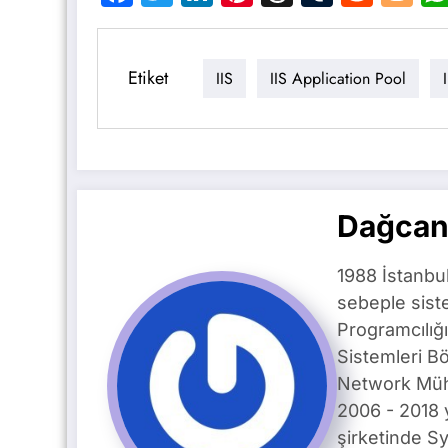
Etiket
IIS
IIS Application Pool
Dağcan
1988 İstanbu
sebeple siste
Programcılığ
Sistemleri B
Network Mühe
2006 - 2018 
şirketinde S