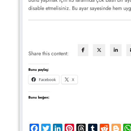
Bunu yapmak için IIS tarafında çok basit bir a
disable etmelisiniz. Bu ayar sayesinde hem uyg
Share this content:
Bunu paylaş:
Facebook
X
Bunu beğen:
Facebook
Twitter
LinkedIn
Pinterest
Threads
Tumblr
Reddi
Bl