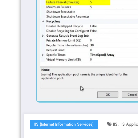
,
IIS (Internet Information Services)
IIS
IIS Appli