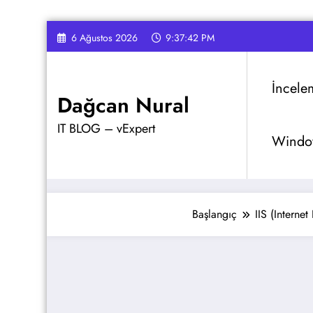
İçeriğe
6 Ağustos 2026
9:37:43 PM
atla
İncele
Dağcan Nural
IT BLOG – vExpert
Window
Başlangıç
IIS (Internet