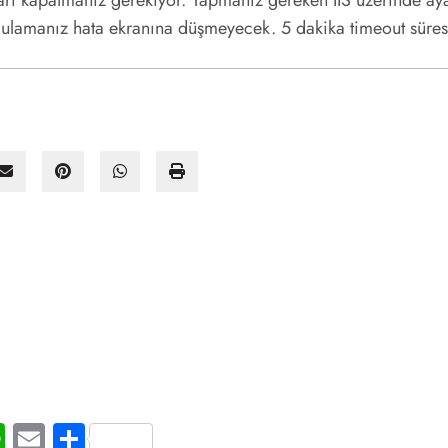
yarı kapatmanız gerekiyor. Yapmanız gereken IIS üzerinde aya
ulamanız hata ekranına düşmeyecek. 5 dakika timeout süresi 
t
ogger
WhatsApp
Email
Share