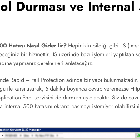
ool Durması ve Internal
00 Hatası Nasıl Giderilir?
Hepinizin bildiği gibi IIS (Inte
eğiniz bir hizmettir. IIS üzerinde bazı işlemleri yaptıktan s
adına yapmanız gerekenleri anlatacağız.
erinde Rapid – Fail Protection adında bir yapı bulunmaktadır
 logu ile karşılaşarak, 5 dakika boyunca cevap veremezse Htt
plication Pool servisini de durdurmuş olacaktır. Siz de bazı
da internal 500 hatasını ekrana basmayı istemiyor olabilirsi