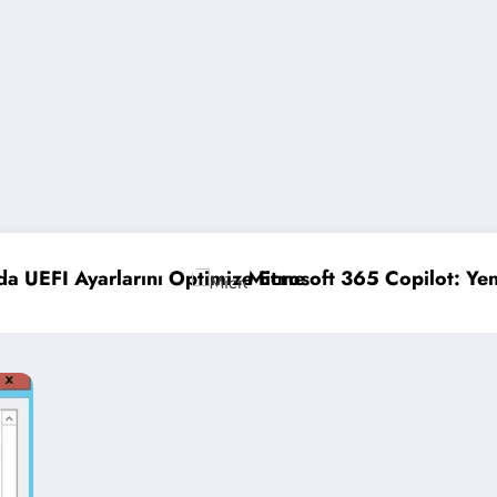
 Etme
icrosoft 365 Copilot: Yeni Özellikler ve Avantajlar
GPO