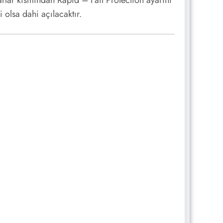
rlar kısmından Rapid – Fail Protection ayarını
olsa dahi açılacaktır.