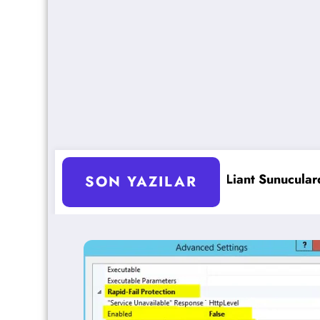
HPE ProLiant Sunucularda UEFI Ayarlarını Optimize
M
SON YAZILAR