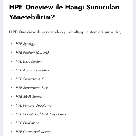
HPE Oneview ile Hangi Sunucuları
Yönetebilirim?
HPE Oneview
ile yönetebileceğiniz altyapı sistemleri şunlardır;
HPE Synergy
HPE Proliant (DL, ML)
HPE BladeSystem
HPE Apollo Sistemleri
HPE Superdome X
HPE Superdome Flex
HPE 3PAR Storesrv
HPE Nimble Depolama
HPE StoreVirtual VSA Depolama
HPE FlexFabric
HPE Converged System