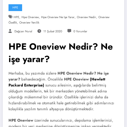
HPE
,
,
,
,
HPE
Hpe Oneview
Hpe Oneview Ne Işe Yarar
Oneview Nedir
Oneview
,
Özellik
Oneview Yenilik
Dağcan Nural
11 Şubat 2020
0 Yorumlar
HPE Oneview Nedir? Ne
işe yarar?
Merhaba, bu yazımda sizlere
HPE Oneview Nedir? Ne işe
yarar?
bahsedeceğim. Öncelikle
HPE Oneview
(Hewlett
Packard Enterprise)
sunucu ailesinin, aşağılarda belirtmiş
olduğum modellerin, tek bir merkezden yönetebilmek adına
çıkardığı mükemmel bir üründür. Özellikle işlerinizi daha da
hızlandırabilmek ve otomatik hale getirebilmek gibi adımlarınızı
kolaylıkla yazılım tanımlı altyapıya dönüştürmektedir.
HPE Oneview
üzerinde sunucularınızı, depolama işlemlerinizi,
modern bir veri merkezine dönüştürmenize imkan vermektedir.