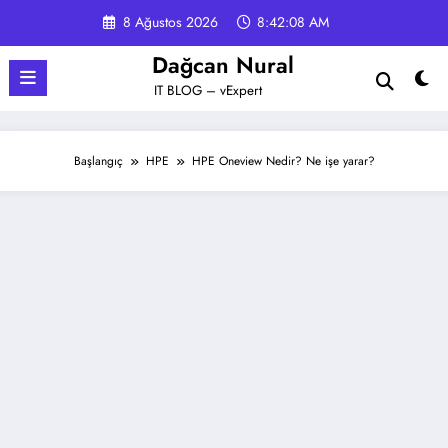
İçeriğe
8 Ağustos 2026
8:42:09 AM
atla
Dağcan Nural
IT BLOG – vExpert
Başlangıç
HPE
HPE Oneview Nedir? Ne işe yarar?