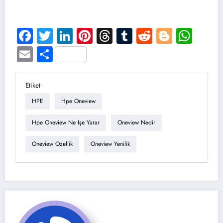
Facebook
Twitter
LinkedIn
Pinterest
Threads
Tumblr
Reddit
Blogge
Wha
Email
Share
Etiket
HPE
Hpe Oneview
Hpe Oneview Ne Işe Yarar
Oneview Nedir
Oneview Özellik
Oneview Yenilik