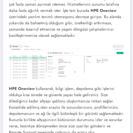
çok fazla zaman ayırmak istemez. Hizmetlerinin sunumu tarafına
daha fazla ağırlık vermek ister. İşte tam burada
HPE Oneview
üzerindeki yazılım tanımlı otomasyonu devreye giriyor. Bu alanda
yukarıda da bahsetmiş olduğum gibi; üretkenliği arttırmaya,
zamanda tasarruf etmenize ve yaşam döngüsü çalışmalarınızı
basitleştirmenize olanak sağlamaktadır.
HPE Oneview
kullanarak, bilgi işlem, depolama gibi işlerini
oldukça kısa sürede ve güvenle yapar hale gelirsiniz. Size
dilediğiniz kadar altyapı şablonu oluşturmanıza imkan sağlar.
Konsolide edilmiş olan arayüz ile sunucularınızın, profillerinizin,
depolamanızın ve ağ ile ilgili bütünleşik bir görüntü sağlamaktadır.
Bununla birlikte altyapınızın bütününün durumunu izler ve sorunlar
varsa, kesintiye dönüşmeden önce size uyarılar gönderir ve
Remote Support sayesinde çağrınızı da açmış olur.