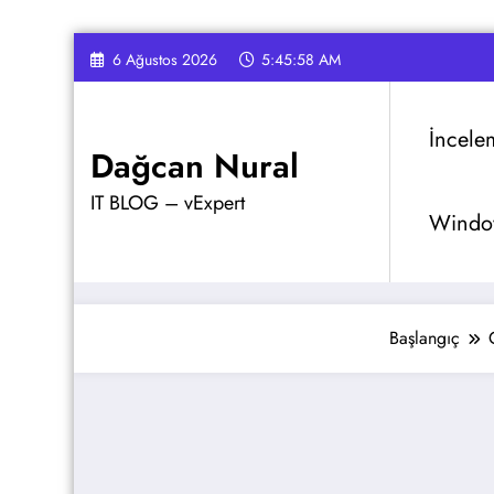
İçeriğe
6 Ağustos 2026
5:45:59 AM
atla
İncele
Dağcan Nural
IT BLOG – vExpert
Window
Başlangıç