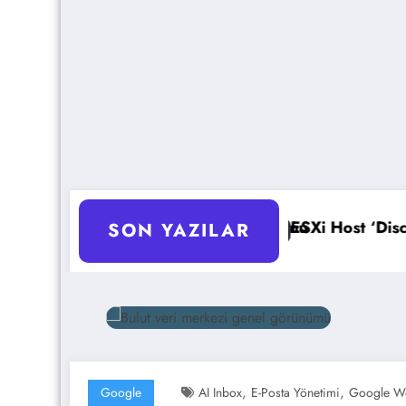
ptimizasyonu
ESXi Host ‘Disconnected’ Sorunu Çözümü
SON YAZILAR
,
,
Google
AI Inbox
E-Posta Yönetimi
Google W