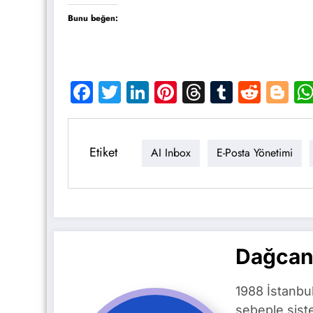
Bunu beğen:
Facebook
Twitter
LinkedIn
Pinterest
Threads
Tumblr
Reddi
Bl
Etiket
AI Inbox
E-Posta Yönetimi
Dağcan
1988 İstanbu
sebeple siste