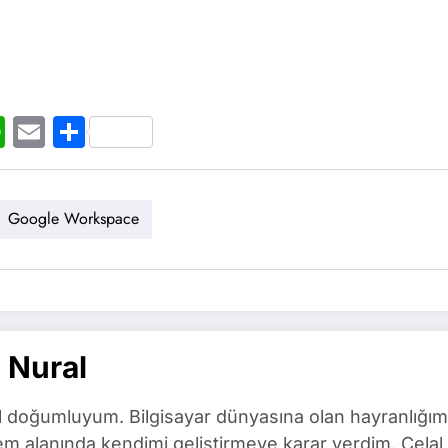
t
ogger
WhatsApp
Email
Share
Google Workspace
 Nural
l doğumluyum. Bilgisayar dünyasına olan hayranlığım
m alanında kendimi geliştirmeye karar verdim. Celal 