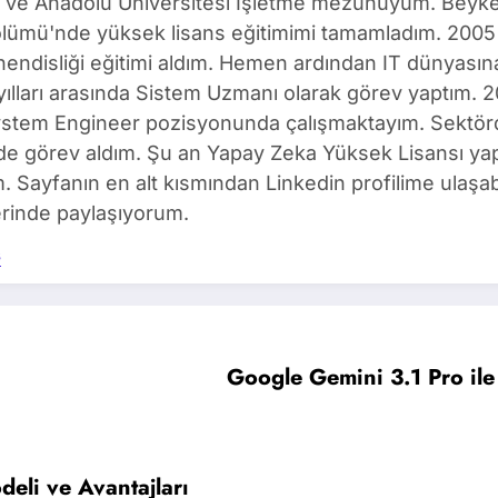
ı ve Anadolu Üniversitesi İşletme mezunuyum. Beyken
ölümü'nde yüksek lisans eğitimimi tamamladım. 2005 
ndisliği eğitimi aldım. Hemen ardından IT dünyasına 
yılları arasında Sistem Uzmanı olarak görev yaptım
ystem Engineer pozisyonunda çalışmaktayım. Sektörd
de görev aldım. Şu an Yapay Zeka Yüksek Lisansı ya
m. Sayfanın en alt kısmından Linkedin profilime ulaşabi
rinde paylaşıyorum.
s
Google Gemini 3.1 Pro ile
eli ve Avantajları