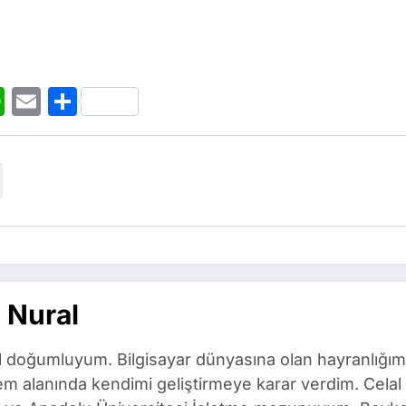
t
ogger
WhatsApp
Email
Share
 Nural
l doğumluyum. Bilgisayar dünyasına olan hayranlığım
m alanında kendimi geliştirmeye karar verdim. Celal 