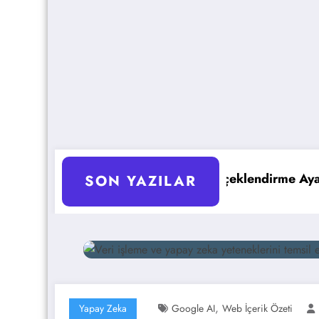
k Ölçeklendirme Ayarları Rehberi
Google Gemini 3 il
SON YAZILAR
,
Yapay Zeka
Google AI
Web İçerik Özeti