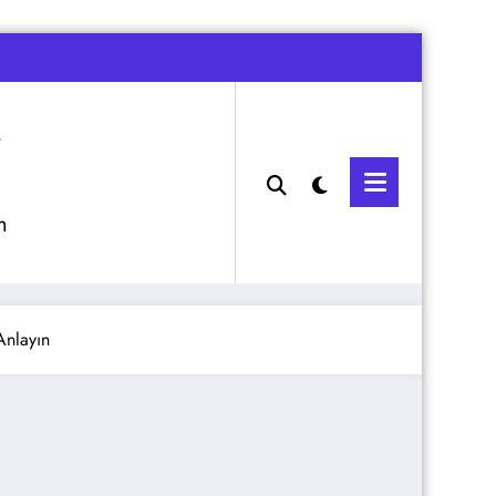
m
Anlayın