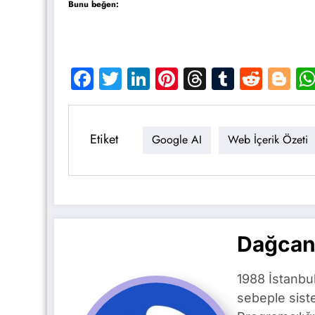
Bunu beğen:
Facebook
Twitter
LinkedIn
Pinterest
Threads
Tumblr
Reddi
Bl
Etiket
Google AI
Web İçerik Özeti
Dağcan
1988 İstanbu
sebeple siste