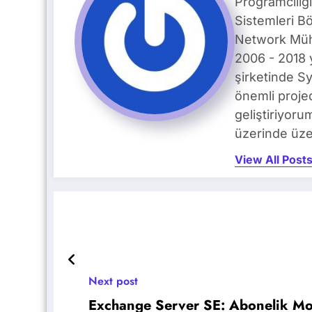
Programcılığ
Sistemleri B
Network Mühe
2006 - 2018 
şirketinde S
önemli proje
geliştiriyoru
üzerinde üze
View All Post
Next post
Exchange Server SE: Abonelik Mod