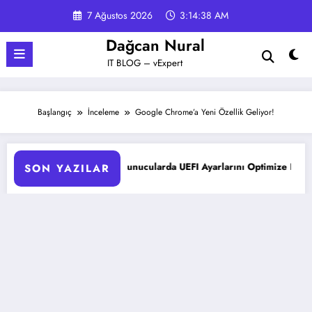
İçeriğe
7 Ağustos 2026
3:14:38 AM
atla
Dağcan Nural
IT BLOG – vExpert
Başlangıç
İnceleme
Google Chrome’a Yeni Özellik Geliyor!
HPE ProLiant Sunucularda UEFI Ayarlarını Optimize Etme
Mi
SON YAZILAR