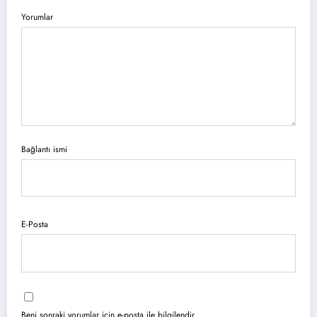
Yorumlar
Bağlantı ismi
E-Posta
Beni sonraki yorumlar için e-posta ile bilgilendir.