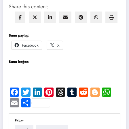
Share this content:
Bunu paylaş:
Facebook
X
Bunu beğen:
Facebook
Twitter
LinkedIn
Pinterest
Threads
Tumblr
Reddit
Blogge
Wha
Email
Share
Etiket