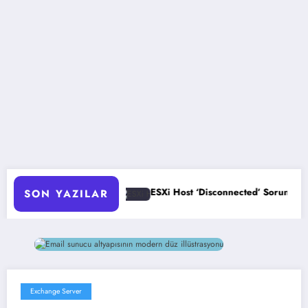
asyonu
ESXi Host ‘Disconnected’ Sorunu Çözümü
SON YAZILAR
Exchange Server