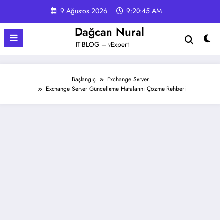
İçeriğe
9 Ağustos 2026
9:20:45 AM
atla
Dağcan Nural
IT BLOG – vExpert
Başlangıç
Exchange Server
Exchange Server Güncelleme Hatalarını Çözme Rehberi