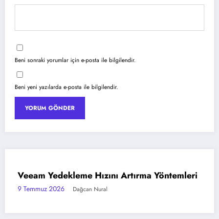
Beni sonraki yorumlar için e-posta ile bilgilendir.
Beni yeni yazılarda e-posta ile bilgilendir.
ını Artırma Yöntemleri
Azure Blob Storage il
AZURE
Barındırma
al
6 Temmuz 2026
Dağcan Nura