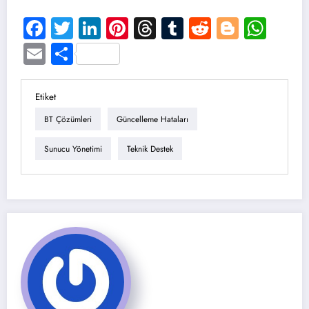
Facebook
Twitter
LinkedIn
Pinterest
Threads
Tumblr
Reddit
Blogge
Wha
Email
Share
Etiket
BT Çözümleri
Güncelleme Hataları
Sunucu Yönetimi
Teknik Destek