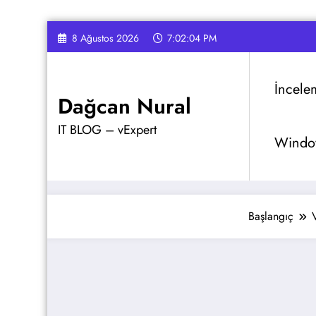
İçeriğe
8 Ağustos 2026
7:02:06 PM
atla
İncele
Dağcan Nural
IT BLOG – vExpert
Window
Başlangıç