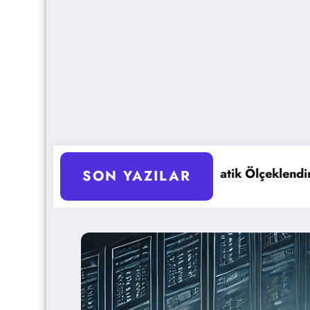
tomatik Ölçeklendirme Ayarları Rehberi
Google Gemin
SON YAZILAR