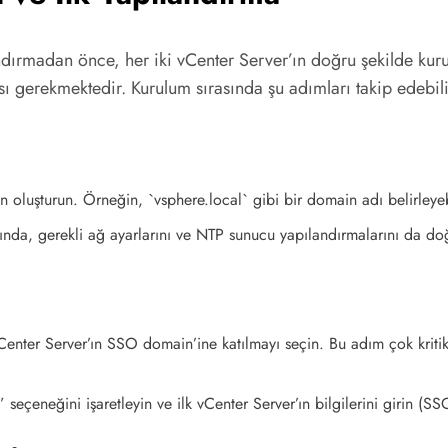
dırmadan önce, her iki vCenter Server’ın doğru şekilde kuru
ı gerekmektedir. Kurulum sırasında şu adımları takip edebili
 oluşturun. Örneğin, `vsphere.local` gibi bir domain adı belirleyebi
nda, gerekli ağ ayarlarını ve NTP sunucu yapılandırmalarını da doğ
vCenter Server’ın SSO domain’ine katılmayı seçin. Bu adım çok kriti
eçeneğini işaretleyin ve ilk vCenter Server’ın bilgilerini girin (SSO