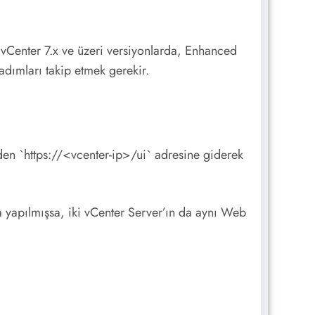
vCenter 7.x ve üzeri versiyonlarda, Enhanced
adımları takip etmek gerekir.
den `https://<vcenter-ip>/ui` adresine giderek
a yapılmışsa, iki vCenter Server’ın da aynı Web