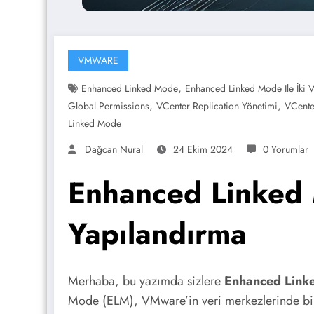
VMWARE
,
Enhanced Linked Mode
Enhanced Linked Mode Ile İki 
,
,
Global Permissions
VCenter Replication Yönetimi
VCente
Linked Mode
Dağcan Nural
24 Ekim 2024
0 Yorumlar
Enhanced Linked M
Yapılandırma
Merhaba, bu yazımda sizlere
Enhanced Linke
Mode (ELM), VMware’in veri merkezlerinde birde