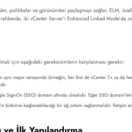
nler, politikalar ve görünümleri paylaşmayı sağlar. ELM, özel
Bu rehberde, iki vCenter Server’ı Enhanced Linked Mode’da n
mak için aşağıdaki gereksinimlerin karşılanması gerekir:
 aynı major versiyonda (örneğin, her ikisi de vCenter 7.x ya da her 
dir.
gle Sign-On (SSO) domain altında olmalıdır. Eğer SSO domain’leri
ın birbirine bağlanabileceği bir ağ ortamı sağlanmalıdır. İletişim e
 ve İlk Yapılandırma