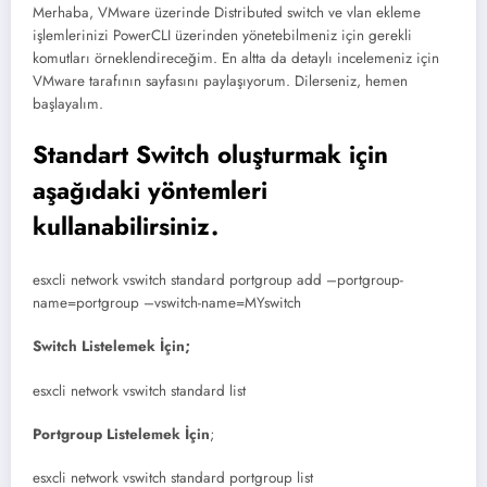
Merhaba, VMware üzerinde Distributed switch ve vlan ekleme
işlemlerinizi PowerCLI üzerinden yönetebilmeniz için gerekli
komutları örneklendireceğim. En altta da detaylı incelemeniz için
VMware tarafının sayfasını paylaşıyorum. Dilerseniz, hemen
başlayalım.
Standart Switch oluşturmak için
aşağıdaki yöntemleri
kullanabilirsiniz.
esxcli network vswitch standard portgroup add –portgroup-
name=portgroup –vswitch-name=MYswitch
Switch Listelemek İçin;
esxcli network vswitch standard list
Portgroup Listelemek İçin
;
esxcli network vswitch standard portgroup list