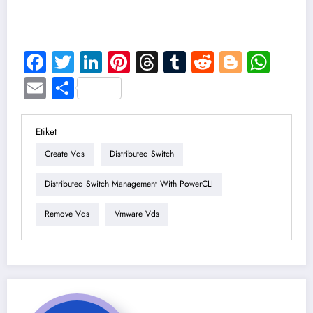
Facebook
Twitter
LinkedIn
Pinterest
Threads
Tumblr
Reddit
Blogge
Wha
Email
Share
Etiket
Create Vds
Distributed Switch
Distributed Switch Management With PowerCLI
Remove Vds
Vmware Vds