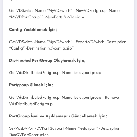
Get-VDSwitch -Name “MyVDSwitch” | NewVDPortgroup -Name
“MyVDPortGroup1” -NumPorts 8 -VLanid 4
Config Yedeklemek İçin;
Get-VDSwitch -Name “MyVDSwitch” | Export-VDSwitch -Description
“Config” -Destination “c:\config.zip”
Distributed PortGroup Oluşturmak İçin;
Get-VdsDistributedPortgroup -Name testdvportgroup
Portgroup Silmek için;
Get-VdsDistributedPortgroup -Name testdvportgroup | Remove-
VdsDistributedPortgroup
PortGroup İsmi ve Açıklamasını Güncellemek İçin;
Set-VdsDVPort -DVPort $dvport -Name “testdvport” -Description
“testDVPortDescription