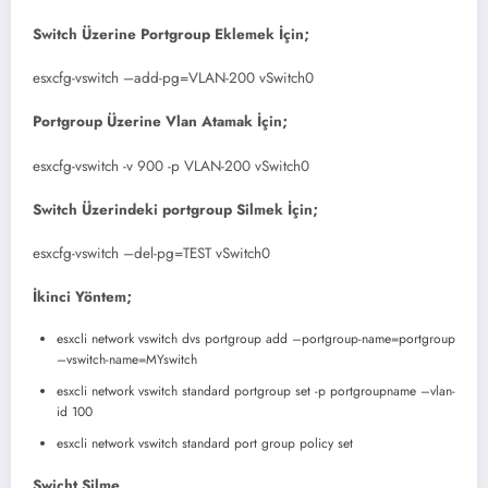
Switch Üzerine Portgroup Eklemek İçin;
esxcfg-vswitch –add-pg=VLAN-200 vSwitch0
Portgroup Üzerine Vlan Atamak İçin;
esxcfg-vswitch -v 900 -p VLAN-200 vSwitch0
Switch Üzerindeki portgroup Silmek İçin;
esxcfg-vswitch –del-pg=TEST vSwitch0
İkinci Yöntem;
esxcli network vswitch dvs portgroup add –portgroup-name=portgroup
–vswitch-name=MYswitch
esxcli network vswitch standard portgroup set -p portgroupname –vlan-
id 100
esxcli network vswitch standard port group policy set
Swicht Silme