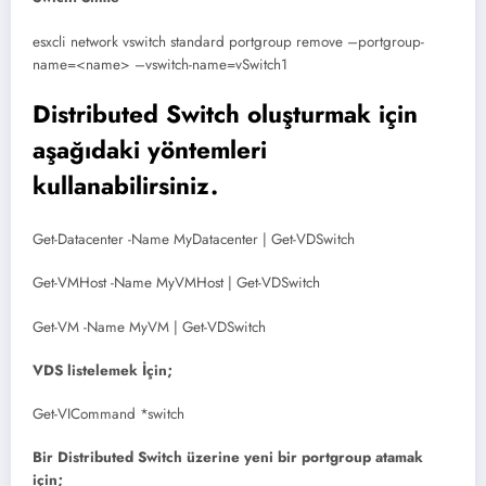
esxcli network vswitch standard portgroup remove –portgroup-
name=<name> –vswitch-name=vSwitch1
Distributed Switch oluşturmak için
aşağıdaki yöntemleri
kullanabilirsiniz.
Get-Datacenter -Name MyDatacenter | Get-VDSwitch
Get-VMHost -Name MyVMHost | Get-VDSwitch
Get-VM -Name MyVM | Get-VDSwitch
VDS listelemek İçin;
Get-VICommand *switch
Bir Distributed Switch üzerine yeni bir portgroup atamak
için;