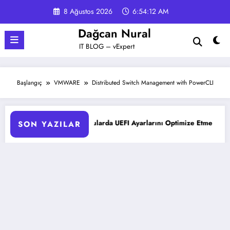
İçeriğe
8 Ağustos 2026
6:54:13 AM
atla
Dağcan Nural
IT BLOG – vExpert
Başlangıç
VMWARE
Distributed Switch Management with PowerCLI
oLiant Sunucularda UEFI Ayarlarını Optimize Etme
Microsoft 
SON YAZILAR