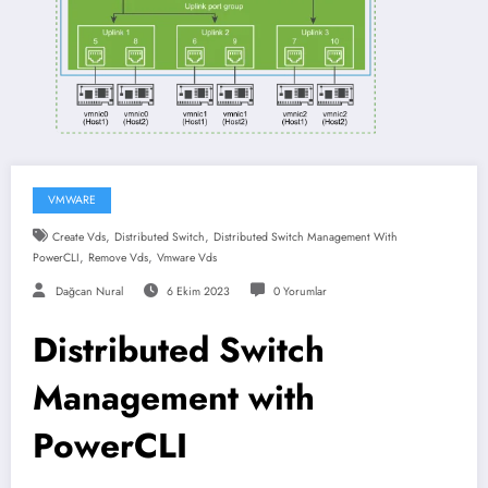
VMWARE
,
,
Create Vds
Distributed Switch
Distributed Switch Management With
,
,
PowerCLI
Remove Vds
Vmware Vds
Dağcan Nural
6 Ekim 2023
0 Yorumlar
Distributed Switch
Management with
PowerCLI