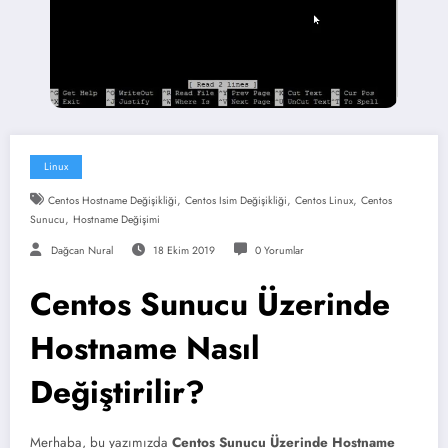
Linux
,
,
,
Centos Hostname Değişikliği
Centos Isim Değişikliği
Centos Linux
Centos
,
Sunucu
Hostname Değişimi
Dağcan Nural
18 Ekim 2019
0 Yorumlar
Centos Sunucu Üzerinde
Hostname Nasıl
Değiştirilir?
Merhaba, bu yazımızda
Centos Sunucu Üzerinde Hostname