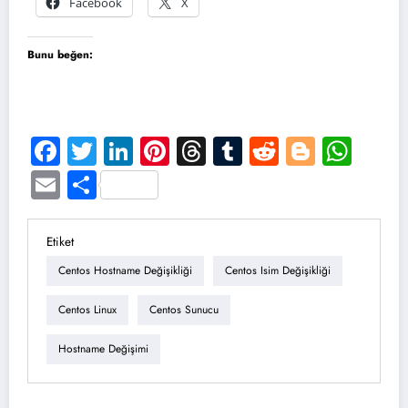
Facebook
X
Bunu beğen:
Facebook
Twitter
LinkedIn
Pinterest
Threads
Tumblr
Reddit
Blogge
Wha
Email
Share
Etiket
Centos Hostname Değişikliği
Centos Isim Değişikliği
Centos Linux
Centos Sunucu
Hostname Değişimi