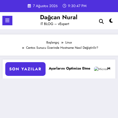
İçeriğe
7 Ağustos 2026
9:30:47 PM
atla
Dağcan Nural
IT BLOG – vExpert
Başlangıç
Linux
Centos Sunucu Üzerinde Hostname Nasıl Değiştirilir?
cularda UEFI Ayarlarını Optimize Etme
Microsoft 365 Copilot:
SON YAZILAR