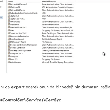
ını da
export
ederek onun da bir yedeğinin durmasını sağl
ntrolSet\Services\CertSvc