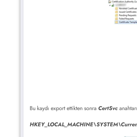
Bu kaydı export ettikten sonra
CertSvc
anahtar
HKEY_LOCAL_MACHINE\SYSTEM\CurrentCo