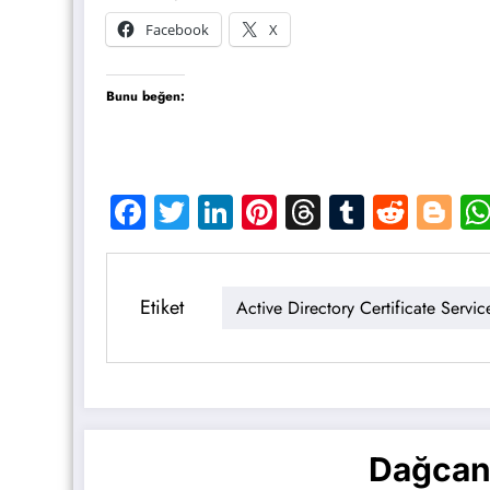
Facebook
X
Bunu beğen:
Facebook
Twitter
LinkedIn
Pinterest
Threads
Tumblr
Reddi
Bl
Etiket
Active Directory Certificate Servic
Dağcan