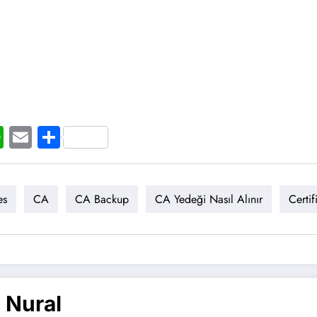
t
ogger
WhatsApp
Email
Share
es
CA
CA Backup
CA Yedeği Nasıl Alınır
Certif
 Nural