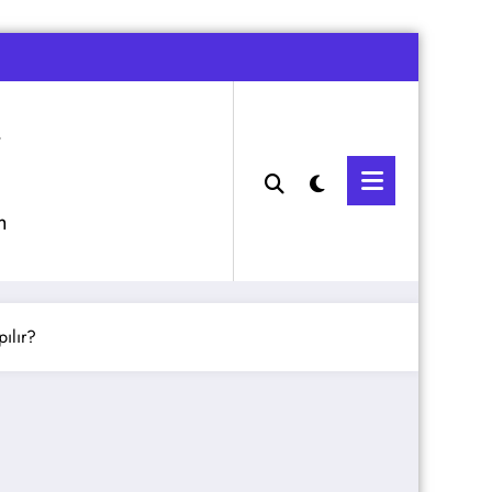
m
ılır?