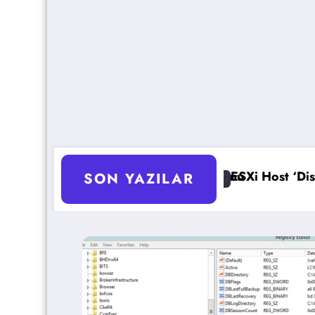
imizasyonu
ESXi Host ‘Disconnected’ Sorunu Çözümü
SON YAZILAR