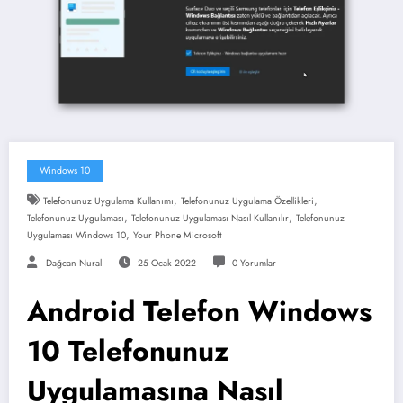
Windows 10
,
,
Telefonunuz Uygulama Kullanımı
Telefonunuz Uygulama Özellikleri
,
,
Telefonunuz Uygulaması
Telefonunuz Uygulaması Nasıl Kullanılır
Telefonunuz
,
Uygulaması Windows 10
Your Phone Microsoft
Dağcan Nural
25 Ocak 2022
0 Yorumlar
Android Telefon Windows
10 Telefonunuz
Uygulamasına Nasıl