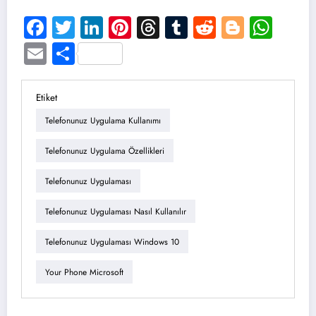
Facebook
Twitter
LinkedIn
Pinterest
Threads
Tumblr
Reddit
Blogge
Wha
Email
Share
Etiket
Telefonunuz Uygulama Kullanımı
Telefonunuz Uygulama Özellikleri
Telefonunuz Uygulaması
Telefonunuz Uygulaması Nasıl Kullanılır
Telefonunuz Uygulaması Windows 10
Your Phone Microsoft