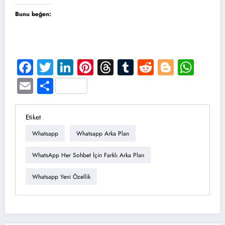
Bunu beğen:
Facebook
Twitter
LinkedIn
Pinterest
Threads
Tumblr
Reddit
Blogge
Wha
Email
Share
Etiket
Whatsapp
Whatsapp Arka Plan
WhatsApp Her Sohbet İçin Farklı Arka Plan
Whatsapp Yeni Özellik