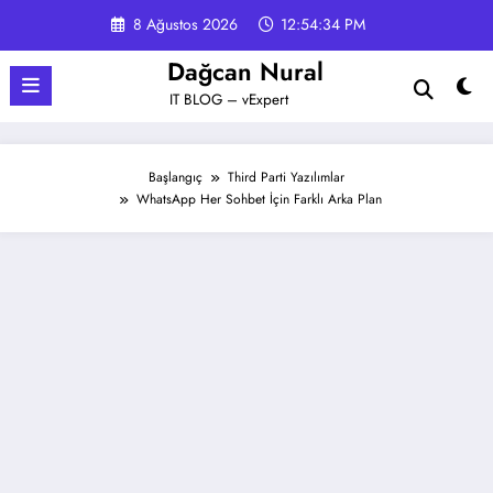
İçeriğe
8 Ağustos 2026
12:54:35 PM
atla
Dağcan Nural
IT BLOG – vExpert
Başlangıç
Third Parti Yazılımlar
WhatsApp Her Sohbet İçin Farklı Arka Plan