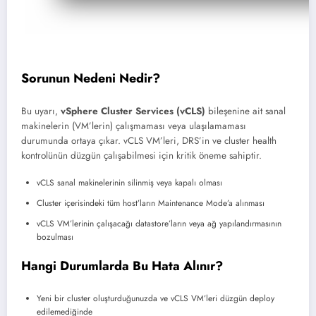
Sorunun Nedeni Nedir?
Bu uyarı,
vSphere Cluster Services (vCLS)
bileşenine ait sanal
makinelerin (VM’lerin) çalışmaması veya ulaşılamaması
durumunda ortaya çıkar. vCLS VM’leri, DRS’in ve cluster health
kontrolünün düzgün çalışabilmesi için kritik öneme sahiptir.
vCLS sanal makinelerinin silinmiş veya kapalı olması
Cluster içerisindeki tüm host’ların Maintenance Mode’a alınması
vCLS VM’lerinin çalışacağı datastore’ların veya ağ yapılandırmasının
bozulması
Hangi Durumlarda Bu Hata Alınır?
Yeni bir cluster oluşturduğunuzda ve vCLS VM’leri düzgün deploy
edilemediğinde