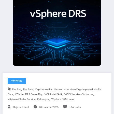
VMWARE
,
,
,
Drs Bad
Drs Facts
Dsp Unhealthy Lifestyle
How Have Drgs Impacted Health
,
,
,
,
Care
VCenter DRS Devre Dışı
VCLS VM Eksik
VCLS Yeniden Oluşturma
,
VSphere Cluster Services Çalışmıyor
VSphere DRS Hatası
Dağcan Nural
13 Haziran 2025
0 Yorumlar