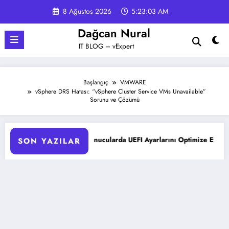
İçeriğe
8 Ağustos 2026
5:23:04 AM
atla
Dağcan Nural
IT BLOG – vExpert
Başlangıç
VMWARE
vSphere DRS Hatası: “vSphere Cluster Service VMs Unavailable”
Sorunu ve Çözümü
oLiant Sunucularda UEFI Ayarlarını Optimize Etme
Microsoft 
SON YAZILAR