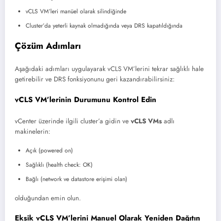
vCLS VM’leri manüel olarak silindiğinde
Cluster’da yeterli kaynak olmadığında veya DRS kapatıldığında
Çözüm Adımları
Aşağıdaki adımları uygulayarak vCLS VM’lerini tekrar sağlıklı hale
getirebilir ve DRS fonksiyonunu geri kazandırabilirsiniz:
vCLS VM’lerinin Durumunu Kontrol Edin
vCenter üzerinde ilgili cluster’a gidin ve
vCLS VMs
adlı
makinelerin:
Açık (powered on)
Sağlıklı (health check: OK)
Bağlı (network ve datastore erişimi olan)
olduğundan emin olun.
Eksik vCLS VM’lerini Manuel Olarak Yeniden Dağıtın