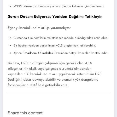
vCLS’in devre dışı bırakılmış olması (ileride kullanım için önerilmez)
Sorun Devam Ediyorsa: Yeniden Dağıtımı Tetikleyin
Eğer yukarıdaki adımlar işe yaramadıysa:
Cluster’da tüm host’ların maintenance modda olmadığından emin olun.
Bir host’un yeniden başlatılması vCLS oluşturmayı tetikleyebilir.
Ayrıca
Broadcom KB makalesi
üzerinden detaylı komutları kontrol edin.
Bu hata, DRS’in düzgün çalışması için gerekli olan vCLS
bileşenlerinin eksik veya çalışmaz durumda olmasından
kaynaklanır. Yukarıdaki adımları uygulayarak sisteminizin DRS
özelliğini tekrar devreye alabilir ve otomatik yük dengeleme
fonksiyonlarını aktif hale getirebilirsiniz.
Share this content: