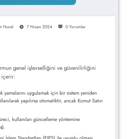
n Nural
7 Nisan 2024
0 Yorumlar
un genel işlevselliğini ve güvenilirliğini
içerir:
ek yamalarını uygulamak için bir sistem yeniden
lanılarak yapılırsa otomatiktir, ancak Komut Satırı
üreci, kullanılan güncelleme yöntemine
s
)
​.
gi İşlem Standartları (FIPS) ile uyumlu olması