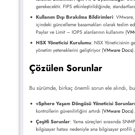
gerekecektir. FIPS etkinleştirildiğinde, standartla
Kullanım Dışı Bırakılma Bildirimleri
: VMware, b
içindeki güncelleme basamakları olarak teslim e
Paylar ve Limit – IOPS alanlarının kullanımı​
(
VMw
NSX Yöneticisi Kurulumu
: NSX Yöneticisinin ge
yönetim yeteneklerini geliştiriyor​
(
VMware Docs
)
​.
Çözülen Sorunlar
Bu sürümde, birkaç önemli sorun ele alındı, bu
vSphere Yaşam Döngüsü Yöneticisi Sorunlar
kontrollerin güvenilirliğini artırdı​
(
VMware Docs
)
​.
Çeşitli Sorunlar
: Yama süreçleri sırasında SNMP 
bilgisayar hatası nedeniyle ana bilgisayar profili 