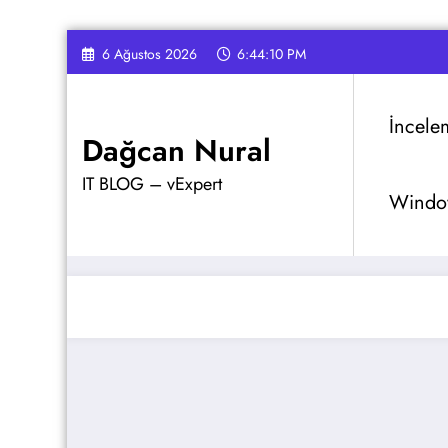
İçeriğe
6 Ağustos 2026
6:44:11 PM
atla
İncele
Dağcan Nural
IT BLOG – vExpert
Window