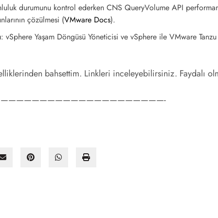
yumluluk durumunu kontrol ederken CNS QueryVolume API performans
unlarının çözülmesi​
(
VMware Docs
)
​.
ı
: vSphere Yaşam Döngüsü Yöneticisi ve vSphere ile VMware Tanzu g
lliklerinden bahsettim. Linkleri inceleyebilirsiniz. Faydalı ol
—————————————————————-