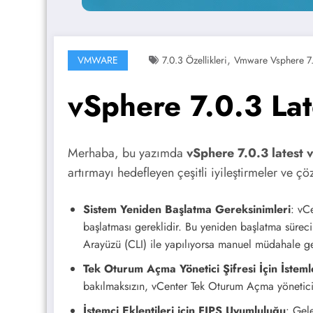
,
VMWARE
7.0.3 Özellikleri
Vmware Vsphere 7.0
vSphere 7.0.3 Lat
Merhaba, bu yazımda
vSphere 7.0.3 latest 
artırmayı hedefleyen çeşitli iyileştirmeler ve çöz
Sistem Yeniden Başlatma Gereksinimleri
: vC
başlatması gereklidir. Bu yeniden başlatma süreci
Arayüzü (CLI) ile yapılıyorsa manuel müdahale gere
Tek Oturum Açma Yönetici Şifresi İçin İstem
bakılmaksızın, vCenter Tek Oturum Açma yönetici şifr
İstemci Eklentileri için FIPS Uyumluluğu
: Gel