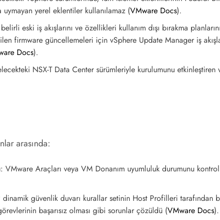
ra uymayan yerel eklentiler kullanılamaz​
(
VMware Docs
)
​.
elirli eski iş akışlarını ve özellikleri kullanım dışı bırakma planla
dilen firmware güncellemeleri için vSphere Update Manager iş akışl
are Docs
)
​.
lecekteki NSX-T Data Center sürümleriyle kurulumunu etkinleştiren vS
nlar arasında:
ı
: VMware Araçları veya VM Donanım uyumluluk durumunu kontrol et
dinamik güvenlik duvarı kurallar setinin Host Profilleri tarafından 
görevlerinin başarısız olması gibi sorunlar çözüldü​
(
VMware Docs
)
​.