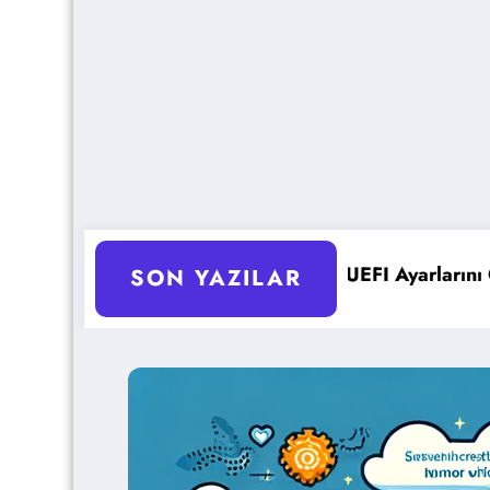
 UEFI Ayarlarını Optimize Etme
Microsoft 365 Copilot: Yeni 
SON YAZILAR