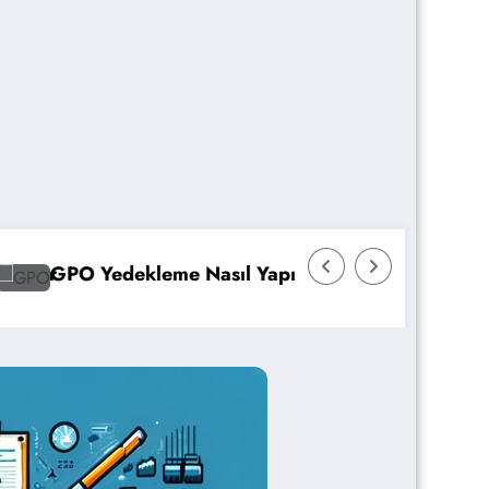
AKS Pod Otomatik Ölçeklendirme Ayarları Re