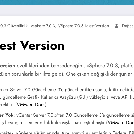
,
,
.3 Güvenilirlik
Vsphere 7.0.3
VSphere 7.0.3 Latest Version
Dağca
est Version
version
özelliklerinden bahsedeceğim. vSphere 7.0.3, platform
ülen sorunlarla birlikte geldi. Öne çıkan değişiklikler şunları 
enter Server 7.0 Güncelleme 3’e güncelledikten sonra, kritik çekird
, güncelleme Grafik Kullanıcı Arayüzü (GUI) yükleyicisi veya API kul
ktirir​
(
VMware Docs
)
​.
ler Yok
: vCenter Server 7.0.x’ten 7.0 Güncelleme 3’e güncelleme s
esi için istemlerin kaldırılmasıyla basitleştirilmiştir​
(
VMware Doc
ecekteki vSphere sürümlerinde, tüm istemci eklentilerinin Federal Bil