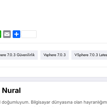
t
ogger
WhatsApp
Email
Share
re 7.0.3 Güvenilirlik
Vsphere 7.0.3
VSphere 7.0.3 Lates
 Nural
l doğumluyum. Bilgisayar dünyasına olan hayranlığım