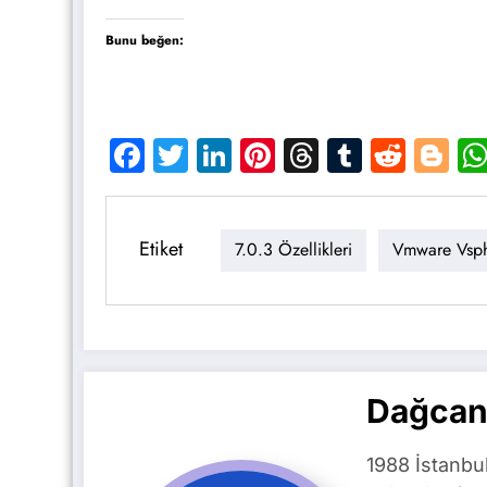
Bunu beğen:
Facebook
Twitter
LinkedIn
Pinterest
Threads
Tumblr
Reddi
Bl
Etiket
7.0.3 Özellikleri
Vmware Vsphe
Dağcan
1988 İstanbu