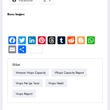
Facebook
X
Bunu beğen:
Facebook
Twitter
LinkedIn
Pinterest
Threads
Tumblr
Reddit
Blogge
Wha
Email
Share
Etiket
Vmware Vrops Capacity
VRops Capacity Report
Vrops Ne Işe Yarar
Vrops Nedir
Vrops Report