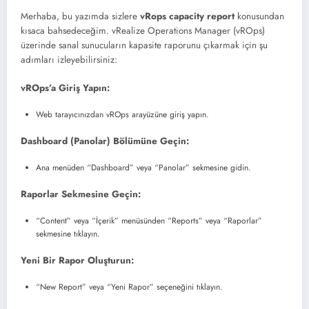
Merhaba, bu yazımda sizlere
vRops capacity report
konusundan
kısaca bahsedeceğim. vRealize Operations Manager (vROps)
üzerinde sanal sunucuların kapasite raporunu çıkarmak için şu
adımları izleyebilirsiniz:
vROps’a Giriş Yapın:
Web tarayıcınızdan vROps arayüzüne giriş yapın.
Dashboard (Panolar) Bölümüne Geçin:
Ana menüden “Dashboard” veya “Panolar” sekmesine gidin.
Raporlar Sekmesine Geçin:
“Content” veya “İçerik” menüsünden “Reports” veya “Raporlar”
sekmesine tıklayın.
Yeni Bir Rapor Oluşturun:
“New Report” veya “Yeni Rapor” seçeneğini tıklayın.