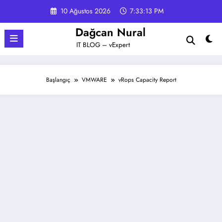
İçeriğe
10 Ağustos 2026
7:33:14 PM
atla
Dağcan Nural
IT BLOG – vExpert
Başlangıç
VMWARE
vRops Capacity Report