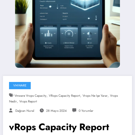
VMWARE
,
,
,
Vmware Vrops Capacity
VRops Capacity Report
Vrops Ne Işe Yarar
Vrops
,
Nedir
Vrops Report
Dağcan Nural
28 Mayıs 2024
0 Yorumlar
vRops Capacity Report