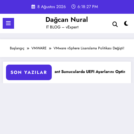
İçeriğe
8 Ağustos 2026
6:18:28 PM
atla
Dağcan Nural
IT BLOG – vExpert
Başlangıç
VMWARE
VMware vSphere Lisanslama Politikası Değişti!
HPE ProLiant Sunucularda UEFI Ayarlarını Optimize Etme
SON YAZILAR