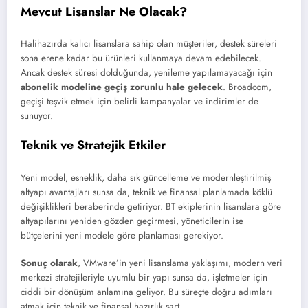
Mevcut Lisanslar Ne Olacak?
Halihazırda kalıcı lisanslara sahip olan müşteriler, destek süreleri
sona erene kadar bu ürünleri kullanmaya devam edebilecek.
Ancak destek süresi dolduğunda, yenileme yapılamayacağı için
abonelik modeline geçiş zorunlu hale gelecek
. Broadcom,
geçişi teşvik etmek için belirli kampanyalar ve indirimler de
sunuyor.
Teknik ve Stratejik Etkiler
Yeni model; esneklik, daha sık güncelleme ve modernleştirilmiş
altyapı avantajları sunsa da, teknik ve finansal planlamada köklü
değişiklikleri beraberinde getiriyor. BT ekiplerinin lisanslara göre
altyapılarını yeniden gözden geçirmesi, yöneticilerin ise
bütçelerini yeni modele göre planlaması gerekiyor.
Sonuç olarak
, VMware’in yeni lisanslama yaklaşımı, modern veri
merkezi stratejileriyle uyumlu bir yapı sunsa da, işletmeler için
ciddi bir dönüşüm anlamına geliyor. Bu süreçte doğru adımları
atmak için teknik ve finansal hazırlık şart.