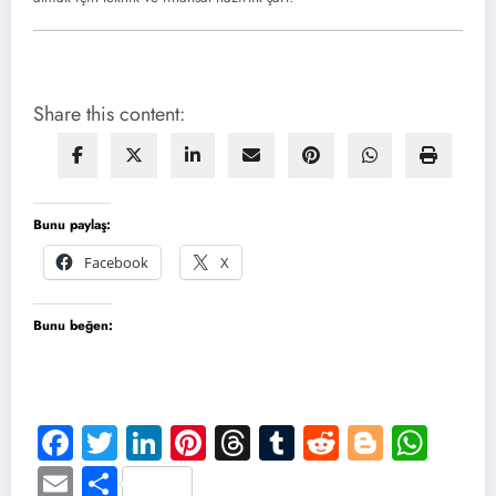
Share this content:
Bunu paylaş:
Facebook
X
Bunu beğen:
Facebook
Twitter
LinkedIn
Pinterest
Threads
Tumblr
Reddit
Blogge
Wha
Email
Share