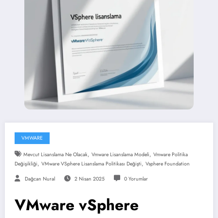
VMWARE
,
,
Mevcut Lisanslama Ne Olacak
Vmware Lisanslama Modeli
Vmware Politika
,
,
Değişikliği
VMware VSphere Lisanslama Politikası Değişti
Vsphere Foundation
Dağcan Nural
2 Nisan 2025
0 Yorumlar
VMware vSphere