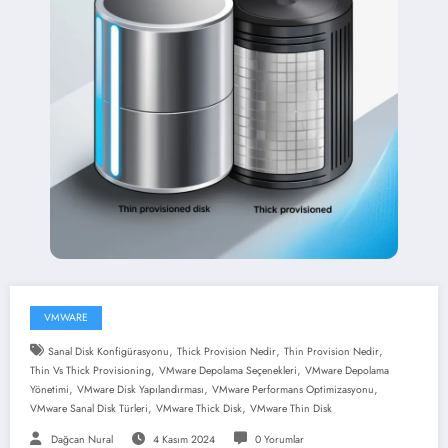
VMWARE
,
,
,
Sanal Disk Konfigürasyonu
Thick Provision Nedir
Thin Provision Nedir
,
,
Thin Vs Thick Provisioning
VMware Depolama Seçenekleri
VMware Depolama
,
,
,
Yönetimi
VMware Disk Yapılandırması
VMware Performans Optimizasyonu
,
,
VMware Sanal Disk Türleri
VMware Thick Disk
VMware Thin Disk
Dağcan Nural
4 Kasım 2024
0 Yorumlar