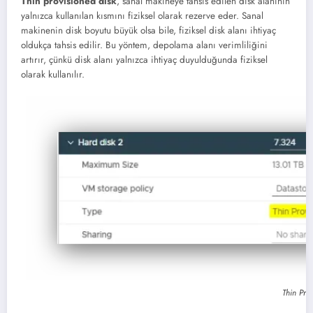
Thin provisioned disk
, sanal makineye tahsis edilen disk alanının
yalnızca kullanılan kısmını fiziksel olarak rezerve eder. Sanal
makinenin disk boyutu büyük olsa bile, fiziksel disk alanı ihtiyaç
oldukça tahsis edilir. Bu yöntem, depolama alanı verimliliğini
artırır, çünkü disk alanı yalnızca ihtiyaç duyulduğunda fiziksel
olarak kullanılır.
Thin Prov