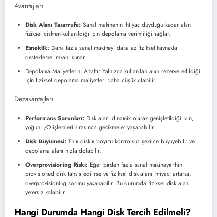
Avantajları
Disk Alanı Tasarrufu:
Sanal makinenin ihtiyaç duyduğu kadar alan
fiziksel diskten kullanıldığı için depolama verimliliği sağlar.
Esneklik:
Daha fazla sanal makineyi daha az fiziksel kaynakla
destekleme imkanı sunar.
Depolama Maliyetlerini Azaltır Yalnızca kullanılan alan rezerve edildiği
için fiziksel depolama maliyetleri daha düşük olabilir.
Dezavantajları
Performans Sorunları:
Disk alanı dinamik olarak genişletildiği için,
yoğun I/O işlemleri sırasında gecikmeler yaşanabilir.
Disk Büyümesi:
Thin diskin boyutu kontrolsüz şekilde büyüyebilir ve
depolama alanı hızla dolabilir.
Overprovisioning Riski:
Eğer birden fazla sanal makineye thin
provisioned disk tahsis edilirse ve fiziksel disk alanı ihtiyacı artarsa,
overprovisioning sorunu yaşanabilir. Bu durumda fiziksel disk alanı
yetersiz kalabilir.
Hangi Durumda Hangi Disk Tercih Edilmeli?