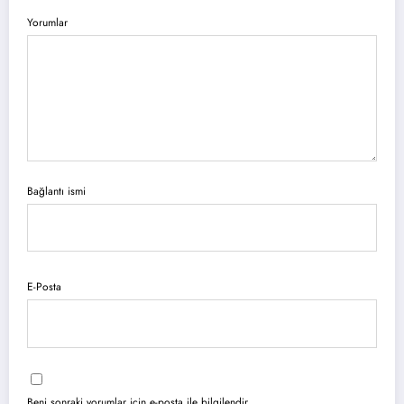
Yorumlar
Bağlantı ismi
E-Posta
Beni sonraki yorumlar için e-posta ile bilgilendir.