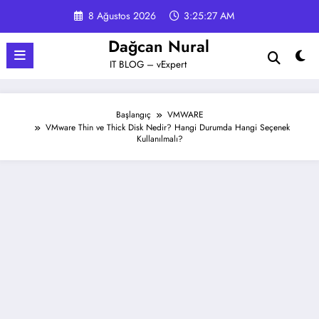
İçeriğe
8 Ağustos 2026
3:25:27 AM
atla
Dağcan Nural
IT BLOG – vExpert
Başlangıç
VMWARE
VMware Thin ve Thick Disk Nedir? Hangi Durumda Hangi Seçenek
Kullanılmalı?