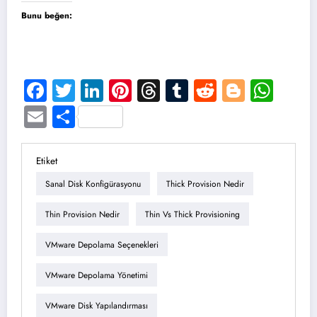
Bunu beğen:
Facebook
Twitter
LinkedIn
Pinterest
Threads
Tumblr
Reddit
Blogge
Wha
Email
Share
Etiket
Sanal Disk Konfigürasyonu
Thick Provision Nedir
Thin Provision Nedir
Thin Vs Thick Provisioning
VMware Depolama Seçenekleri
VMware Depolama Yönetimi
VMware Disk Yapılandırması