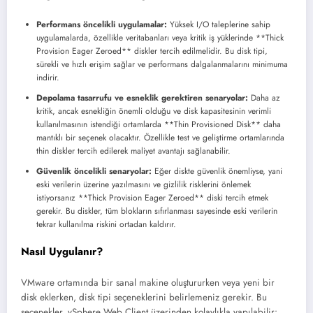
Performans öncelikli uygulamalar:
Yüksek I/O taleplerine sahip
uygulamalarda, özellikle veritabanları veya kritik iş yüklerinde **Thick
Provision Eager Zeroed** diskler tercih edilmelidir. Bu disk tipi,
sürekli ve hızlı erişim sağlar ve performans dalgalanmalarını minimuma
indirir.
Depolama tasarrufu ve esneklik gerektiren senaryolar:
Daha az
kritik, ancak esnekliğin önemli olduğu ve disk kapasitesinin verimli
kullanılmasının istendiği ortamlarda **Thin Provisioned Disk** daha
mantıklı bir seçenek olacaktır. Özellikle test ve geliştirme ortamlarında
thin diskler tercih edilerek maliyet avantajı sağlanabilir.
Güvenlik öncelikli senaryolar:
Eğer diskte güvenlik önemliyse, yani
eski verilerin üzerine yazılmasını ve gizlilik risklerini önlemek
istiyorsanız **Thick Provision Eager Zeroed** diski tercih etmek
gerekir. Bu diskler, tüm blokların sıfırlanması sayesinde eski verilerin
tekrar kullanılma riskini ortadan kaldırır.
Nasıl Uygulanır?
VMware ortamında bir sanal makine oluştururken veya yeni bir
disk eklerken, disk tipi seçeneklerini belirlemeniz gerekir. Bu
seçenekler, vSphere Web Client üzerinden kolaylıkla yapılabilir: