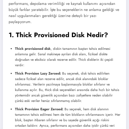
performans, depolama verimliliği ve kaynak kullanımı açısından
büyük farklar yaratabilir. İşte bu seçeneklerin ne anlama geldiği ve
nasıl uygulanmaları gerektiği üzerine detaylı bir yazı
paylaşıyorum.
1. Thick Provisioned Disk Nedir?
Thick provisioned disk
, diskin tamamının baştan tahsis edilmesi
anlamına gelir. Sanal makineye ayrılan disk alanı, fiziksel diskte
doğrudan ve eksiksiz olarak rezerve edilir. Thick disklerin iki çeşidi
vardır:
Thick Provision Lazy Zeroed:
Bu seçenek, disk tahsis edilirken
sadece fiziksel alan rezerve edilir, ancak disk alanındaki bloklar
sıfırlanmaz. Verilerin yazılmaya başlanmasıyla bloklar sıfırlanır ve
kullanıma açılır. Bu, thick disk seçenekleri arasında daha hızlı bir tahsis
yöntemidir ancak güvenlik açısından bazı zafiyetlere neden olabilir
çünkü eski veriler henüz sıfırlanmamış olabilir.
Thick Provision Eager Zeroed:
Bu seçenek, hem disk alanının
tamamının tahsis edilmesi hem de tüm blokların sıfırlanmasını içerir. Her
blok, baştan itibaren sıfırlanır ve bu sayede güvenlik açığı riskini
ortadan kaldırır. Ayrıca, performans açısından daha iyidir çünkü veri