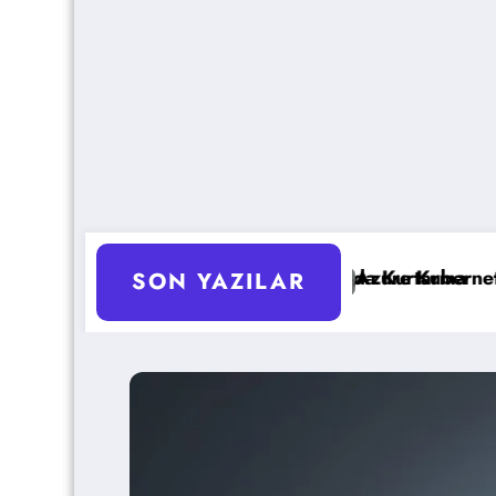
ty ve Anında Kurtarma
Azure Kubernetes Service Performans Opti
SON YAZILAR