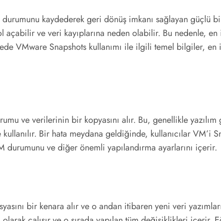
r durumunu kaydederek geri dönüş imkanı sağlayan güçlü bir
l açabilir ve veri kayıplarına neden olabilir. Bu nedenle, en
de VMware Snapshots kullanımı ile ilgili temel bilgiler, en 
u ve verilerinin bir kopyasını alır. Bu, genellikle yazılım 
e kullanılır. Bir hata meydana geldiğinde, kullanıcılar VM’i 
 durumunu ve diğer önemli yapılandırma ayarlarını içerir.
ını bir kenara alır ve o andan itibaren yeni veri yazımları f
larak çalışır ve o sırada yapılan tüm değişiklikleri içerir. E