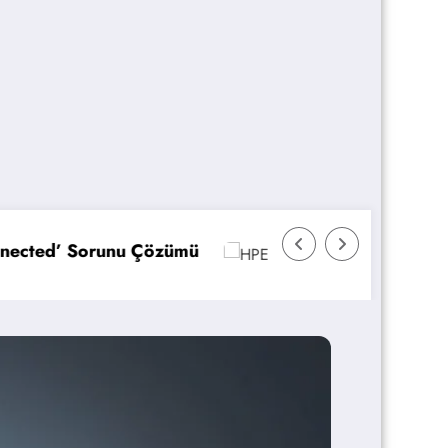
HPE ProLiant Sunucularda UEFI Ayarlarını Optimi