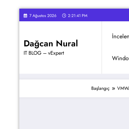
İçeriğe
7 Ağustos 2026
2:21:42 PM
atla
İncele
Dağcan Nural
IT BLOG – vExpert
Window
Başlangıç
VMW