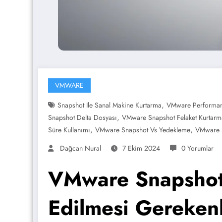
VMWARE
,
Snapshot Ile Sanal Makine Kurtarma
VMware Performan
,
Snapshot Delta Dosyası
VMware Snapshot Felaket Kurtarm
,
,
Süre Kullanımı
VMware Snapshot Vs Yedekleme
VMware S
Dağcan Nural
7 Ekim 2024
0 Yorumlar
VMware Snapshot 
Edilmesi Gereken