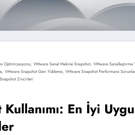
,
,
s Optimizasyonu
VMware Sanal Makine Snapshot
VMware Sanallaştırma 
,
,
a
VMware Snapshot Geri Yükleme
VMware Snapshot Performans Sorunlar
napshot Zincirleri
Kullanımı: En İyi Uygu
ler