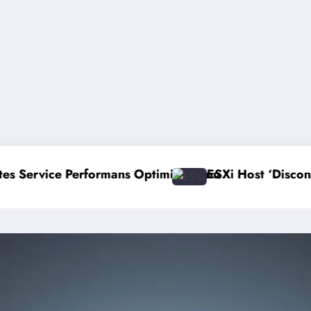
mizasyonu
ESXi Host ‘Disconnected’ Sorunu Çözümü