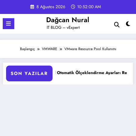
İçeriğe
8 Ağustos 2026
10:52:01 AM
atla
Dağcan Nural
IT BLOG – vExpert
Başlangıç
VMWARE
VMware Resource Pool Kullanımı
AKS Pod Otomatik Ölçeklendirme Ayarları Rehberi
Google 
SON YAZILAR