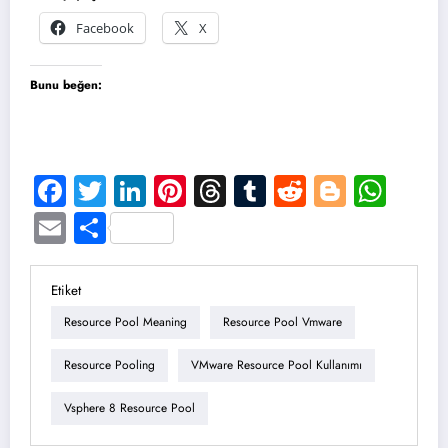
Facebook
X
Bunu beğen:
Facebook
Twitter
LinkedIn
Pinterest
Threads
Tumblr
Reddit
Blogge
Wha
Email
Share
Etiket
Resource Pool Meaning
Resource Pool Vmware
Resource Pooling
VMware Resource Pool Kullanımı
Vsphere 8 Resource Pool