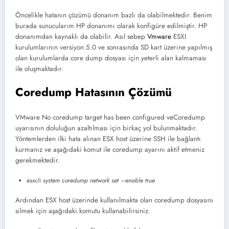
Öncelikle hatanın çözümü donanım bazlı da olabilmektedir. Benim
burada sunucularım HP donanımı olarak konfigüre edilmiştir. HP
donanımdan kaynaklı da olabilir. Asıl sebep
Vmware
ESXI
kurulumlarının versiyon 5.0 ve sonrasında SD kart üzerine yapılmış
olan kurulumlarda core dump dosyası için yeterli alan kalmaması
ile oluşmaktadır.
Coredump Hatasının Çözümü
VMware No coredump target has been configured veCoredump
uyarısının doluluğun azaltılması için birkaç yol bulunmaktadır.
Yöntemlerden ilki hata alınan ESX host üzerine SSH ile bağlantı
kurmanız ve aşağıdaki komut ile coredump ayarını aktif etmeniz
gerekmektedir.
esxcli system coredump network set –enable true
Ardından ESX host üzerinde kullanılmakta olan coredump dosyasını
silmek için aşağıdaki komutu kullanabilirsiniz.