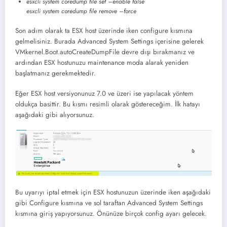
esxcli system coredump file set –enable false
esxcli system coredump file remove –force
Son adım olarak ta ESX host üzerinde iken configure kısmına
gelmelisiniz. Burada Advanced System Settings içerisine gelerek
VMkernel.Boot.autoCreateDumpFile devre dışı bırakmanız ve
ardından ESX hostunuzu maintenance moda alarak yeniden
başlatmanız gerekmektedir.
Eğer ESX host versiyonunuz 7.0 ve üzeri ise yapılacak yöntem
oldukça basittir. Bu kısmı resimli olarak göstereceğim. İlk hatayı
aşağıdaki gibi alıyorsunuz.
Bu uyarıyı iptal etmek için ESX hostunuzun üzerinde iken aşağıdaki
gibi Configure kısmına ve sol taraftan Advanced System Settings
kısmına giriş yapıyorsunuz. Önünüze birçok config ayarı gelecek.