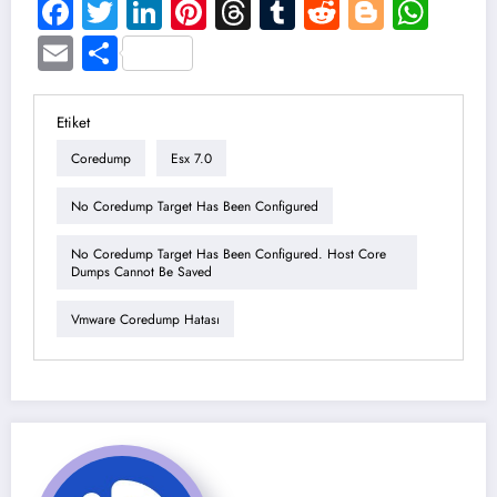
Facebook
Twitter
LinkedIn
Pinterest
Threads
Tumblr
Reddit
Blogge
Wha
Email
Share
Etiket
Coredump
Esx 7.0
No Coredump Target Has Been Configured
No Coredump Target Has Been Configured. Host Core
Dumps Cannot Be Saved
Vmware Coredump Hatası