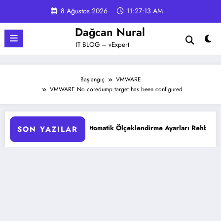
İçeriğe
8 Ağustos 2026
11:27:14 AM
atla
Dağcan Nural
IT BLOG – vExpert
Başlangıç
VMWARE
VMWARE No coredump target has been configured
KS Pod Otomatik Ölçeklendirme Ayarları Rehberi
Google G
SON YAZILAR