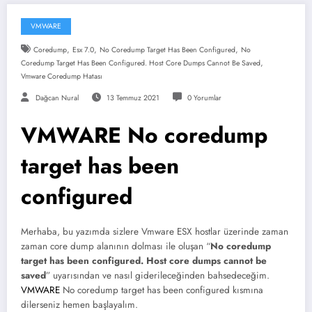
VMWARE
,
,
,
Coredump
Esx 7.0
No Coredump Target Has Been Configured
No
,
Coredump Target Has Been Configured. Host Core Dumps Cannot Be Saved
Vmware Coredump Hatası
Dağcan Nural
13 Temmuz 2021
0 Yorumlar
VMWARE No coredump
target has been
configured
Merhaba, bu yazımda sizlere Vmware ESX hostlar üzerinde zaman
zaman core dump alanının dolması ile oluşan “
No coredump
target has been configured. Host core dumps cannot be
saved
” uyarısından ve nasıl giderileceğinden bahsedeceğim.
VMWARE
No coredump target has been configured kısmına
dilerseniz hemen başlayalım.