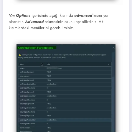
Vm Options
içerisinde aşağı kısımda
advanced
kısmı yer
alacaktır.
Advanced
sekmesinin okunu açabilirsiniz. Alt
kısımlardaki menülerini görebilirsiniz.