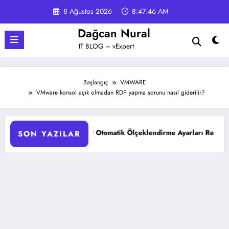
İçeriğe
8 Ağustos 2026
8:47:47 AM
atla
Dağcan Nural
IT BLOG – vExpert
Başlangıç
VMWARE
VMware konsol açık olmadan RDP yapma sorunu nasıl giderilir?
KS Pod Otomatik Ölçeklendirme Ayarları Rehberi
Google G
SON YAZILAR