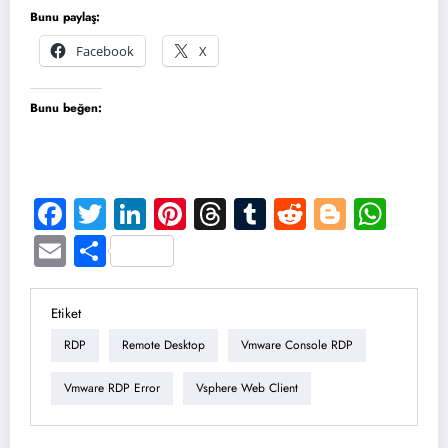
Bunu paylaş:
Facebook
X
Bunu beğen:
Facebook
Twitter
LinkedIn
Pinterest
Threads
Tumblr
Reddit
Blogge
Wha
Email
Share
Etiket
RDP
Remote Desktop
Vmware Console RDP
Vmware RDP Error
Vsphere Web Client