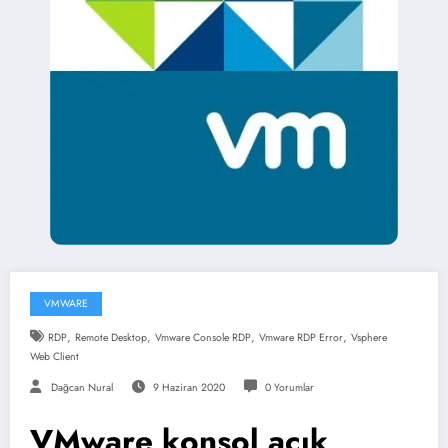
VMWARE
,
,
,
,
RDP
Remote Desktop
Vmware Console RDP
Vmware RDP Error
Vsphere
Web Client
Dağcan Nural
9 Haziran 2020
0 Yorumlar
VMware konsol açık