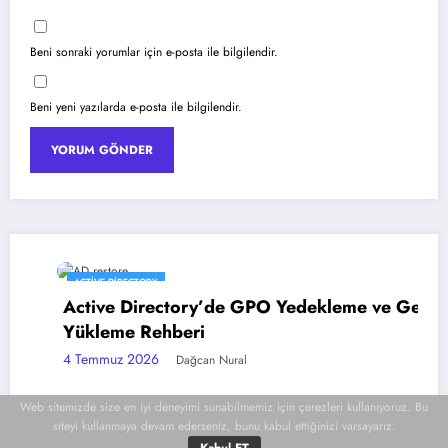
Beni sonraki yorumlar için e-posta ile bilgilendir.
Beni yeni yazılarda e-posta ile bilgilendir.
ACTIVE DIRECTORY
Active Directory’de GPO Yedekleme ve Geri
Yükleme Rehberi
4 Temmuz 2026
Dağcan Nural
Web sitemizde size en iyi deneyimi sunabilmemiz için çerezleri kullanıyoruz. Bu
siteyi kullanmaya devam ederseniz, bunu kabul ettiğinizi varsayarız.