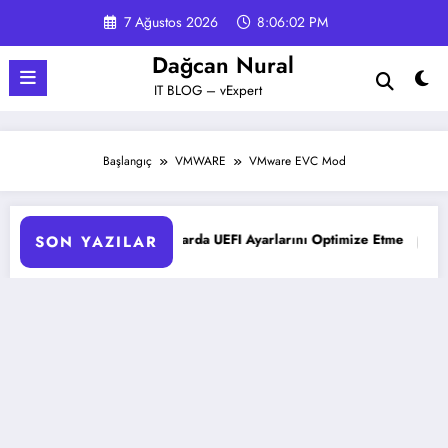
İçeriğe
7 Ağustos 2026
8:06:03 PM
atla
Dağcan Nural
IT BLOG – vExpert
Başlangıç
VMWARE
VMware EVC Mod
Liant Sunucularda UEFI Ayarlarını Optimize Etme
Microsoft 3
SON YAZILAR