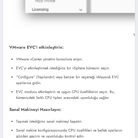
VM
VMware EVC’i etkinleştirin:
VMware vCenter yönetim konsoluna erişin.
EVC’yi etkinleştirmek istediğiniz bir vSphere kümesini seçin.
“Configure” (Yapılandır) veya benzer bir seçeneği tıklayarak EVC
ayarlarına gidin.
EVC modunu etkinleştirin ve uygun CPU özelliklerini seçin. Bu,
kümenizdeki farklı CPU tipleri arasındaki uyumluluğu sağlar.
Sanal Makineyi Hazırlayın:
Taşımak istediğiniz sanal makineyi kapatın.
Sanal makine konfigürasyonunda CPU özellikleri ve bellek ayarlarını
gözden geçirin ve uyumluluğu kontrol edin.