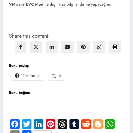
VMware EVC Mod
ile iligli kısa bilgilendirme yapacağım.
Share this content:
Bunu paylaş:
Facebook
X
Bunu beğen:
Facebook
Twitter
LinkedIn
Pinterest
Threads
Tumblr
Reddit
Blogge
Wha