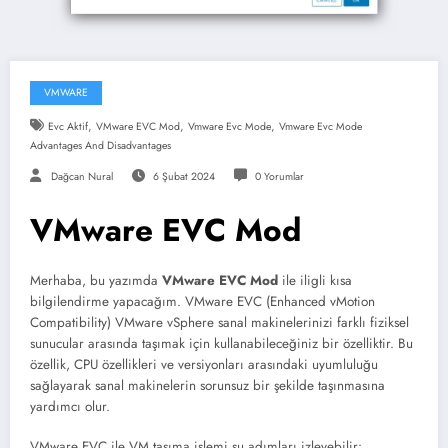
VMWARE
,
,
,
Evc Aktif
VMware EVC Mod
Vmware Evc Mode
Vmware Evc Mode
Advantages And Disadvantages
Dağcan Nural
6 Şubat 2024
0 Yorumlar
VMware EVC Mod
Merhaba, bu yazımda
VMware EVC Mod
ile iligli kısa
bilgilendirme yapacağım. VMware EVC (Enhanced vMotion
Compatibility) VMware vSphere sanal makinelerinizi farklı fiziksel
sunucular arasında taşımak için kullanabileceğiniz bir özelliktir. Bu
özellik, CPU özellikleri ve versiyonları arasındaki uyumluluğu
sağlayarak sanal makinelerin sorunsuz bir şekilde taşınmasına
yardımcı olur.
VMware EVC ile VM taşıma işlemi şu adımları izleyebilir: