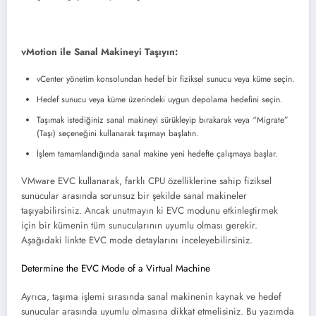
vMotion ile Sanal Makineyi Taşıyın:
vCenter yönetim konsolundan hedef bir fiziksel sunucu veya küme seçin.
Hedef sunucu veya küme üzerindeki uygun depolama hedefini seçin.
Taşımak istediğiniz sanal makineyi sürükleyip bırakarak veya “Migrate”
(Taşı) seçeneğini kullanarak taşımayı başlatın.
İşlem tamamlandığında sanal makine yeni hedefte çalışmaya başlar.
VMware EVC kullanarak, farklı CPU özelliklerine sahip fiziksel
sunucular arasında sorunsuz bir şekilde sanal makineler
taşıyabilirsiniz. Ancak unutmayın ki EVC modunu etkinleştirmek
için bir kümenin tüm sunucularının uyumlu olması gerekir.
Aşağıdaki linkte EVC mode detaylarını inceleyebilirsiniz.
Determine the EVC Mode of a Virtual Machine
Ayrıca, taşıma işlemi sırasında sanal makinenin kaynak ve hedef
sunucular arasında uyumlu olmasına dikkat etmelisiniz. Bu yazımda