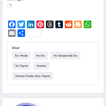
Yükleniyor...
Facebook
Twitter
LinkedIn
Pinterest
Threads
Tumblr
Reddit
Blogge
Wha
Email
Share
Etiket
Evc Mode
Vm Evc
Vm Seviyesinde Evc
Vm Taşıma
Vmotion
Vmware Cluster Arası Taşıma