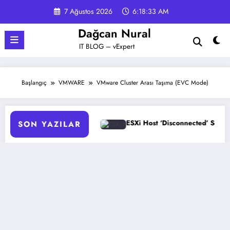
İçeriğe
7 Ağustos 2026
6:18:33 AM
atla
Dağcan Nural
IT BLOG – vExpert
Başlangıç
VMWARE
VMware Cluster Arası Taşıma (EVC Mode)
mizasyonu
ESXi Host ‘Disconnected’ Sorunu Çözümü
SON YAZILAR