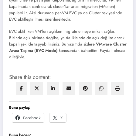
uyumlu ise ve paylaşılan depolama/ağ ortamı mevcutsa, VM’leri
kapatmadan canlı olarak cluster’lar arası migration (vMotion)
yapılabilir. Aksi durumda per-VM EVC ya da Cluster seviyesinde
EVC aktifleştirilmesi önerilmektedir.
EVC aktif iken VM’leri açıkken migrate etmeye imkan sağlar.
Birinde açık birinde değilse, ya da ikisinde de açık değilse ancak
kapalı şekilde taşıyabilirsiniz. Bu yazımda sizlere
VMware Cluster
Arası Taşıma (EVC Mode)
konusundan bahsettim. Faydalı olması
dileğiyle.
Share this content:
Bunu paylaş:
Facebook
X
Bunu beğen: