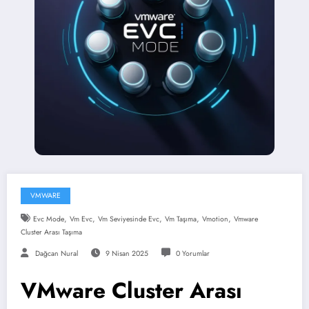
VMWARE
,
,
,
,
,
Evc Mode
Vm Evc
Vm Seviyesinde Evc
Vm Taşıma
Vmotion
Vmware
Cluster Arası Taşıma
Dağcan Nural
9 Nisan 2025
0 Yorumlar
VMware Cluster Arası