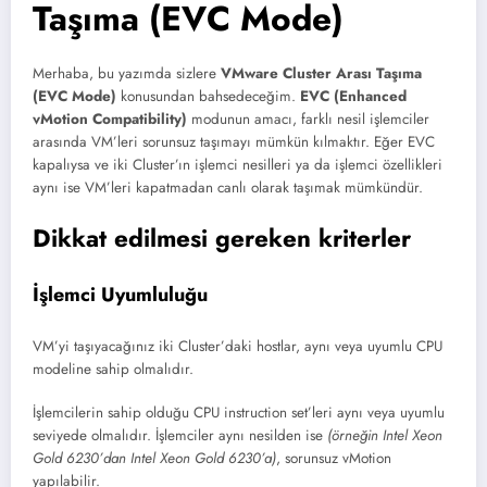
Taşıma (EVC Mode)
Merhaba, bu yazımda sizlere
VMware Cluster Arası Taşıma
(EVC Mode)
konusundan bahsedeceğim.
EVC (Enhanced
vMotion Compatibility)
modunun amacı, farklı nesil işlemciler
arasında VM’leri sorunsuz taşımayı mümkün kılmaktır. Eğer EVC
kapalıysa ve iki Cluster’ın işlemci nesilleri ya da işlemci özellikleri
aynı ise VM’leri kapatmadan canlı olarak taşımak mümkündür.
Dikkat edilmesi gereken kriterler
İşlemci Uyumluluğu
VM’yi taşıyacağınız iki Cluster’daki hostlar, aynı veya uyumlu CPU
modeline sahip olmalıdır.
İşlemcilerin sahip olduğu CPU instruction set’leri aynı veya uyumlu
seviyede olmalıdır. İşlemciler aynı nesilden ise
(örneğin Intel Xeon
Gold 6230’dan Intel Xeon Gold 6230’a)
, sorunsuz vMotion
yapılabilir.