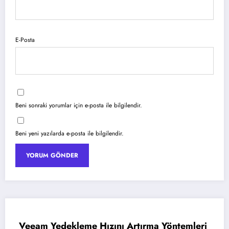
E-Posta
Beni sonraki yorumlar için e-posta ile bilgilendir.
Beni yeni yazılarda e-posta ile bilgilendir.
ekleme Hızını Artırma Yöntemleri
Azure Blob 
AZURE