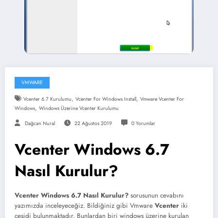
VMWARE
,
,
Vcenter 6.7 Kurulumu
Vcenter For Windows Install
Vmware Vcenter For
,
Windows
Windows Üzerine Vcenter Kurulumu
Dağcan Nural
22 Ağustos 2019
0 Yorumlar
Vcenter Windows 6.7
Nasıl Kurulur?
Vcenter Windows 6.7 Nasıl Kurulur?
sorusunun cevabını
yazımızda inceleyeceğiz. Bildiğiniz gibi Vmware
Vcenter
iki
çeşidi bulunmaktadır. Bunlardan biri windows üzerine kurulan