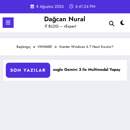
İçeriğe
8 Ağustos 2026
4:41:25 PM
atla
Dağcan Nural
IT BLOG – vExpert
Başlangıç
VMWARE
Vcenter Windows 6.7 Nasıl Kurulur?
Google Gemini 3 ile Multimodal Yapay Zeka
Veeam Backup 
SON YAZILAR