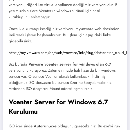
versiyonu, diğeri ise virtual appliance dediğimiz versiyonudur. Bu
yazımızda sizlere Vcenter’ın windows sürümü için nasıl
kurulduğunu anlatacağız.
Öncelikle kurmayı istediğiniz versiyonu myvmware web sitesinden
indirerek işleme başlamalısınız. Bu işlem için aşağıdaki linke
gidebilirsiniz.
https://my.vmware.com/en/web/vmware/info/slug/datacenter_cloud_in
Biz burada
Vmware vcenter server for windows olan 6.7
versiyonunu kuruyoruz. Zaten elimizde hali hazırda bir windows
sunucu var. O sunucu Vcenter olarak kullanılacak. İndirmiş
olduğumuz ISO dosyasını bu sunucu üzerine kopyalamalısınız.
Ardından ISO dosyasını Mount ederek açmalısınız.
Vcenter Server for Windows 6.7
Kurulumu
ISO içerisinde
Autorun.exe
olduğunu göreceksiniz. Bu exe’yi run