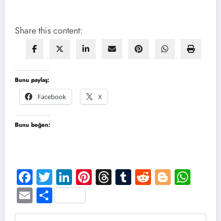
Share this content:
Bunu paylaş:
Facebook
X
Bunu beğen:
Facebook
Twitter
LinkedIn
Pinterest
Threads
Tumblr
Reddit
Blogge
Wha
Email
Share