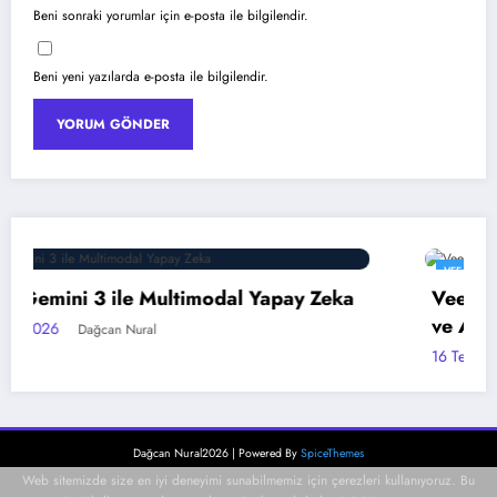
Beni sonraki yorumlar için e-posta ile bilgilendir.
Beni yeni yazılarda e-posta ile bilgilendir.
VEEAM
Veeam Backup & Replication: İmmutability
ve Anında Kurtarma
16 Temmuz 2026
Dağcan Nural
Dağcan Nural2026 | Powered By
SpiceThemes
Web sitemizde size en iyi deneyimi sunabilmemiz için çerezleri kullanıyoruz. Bu